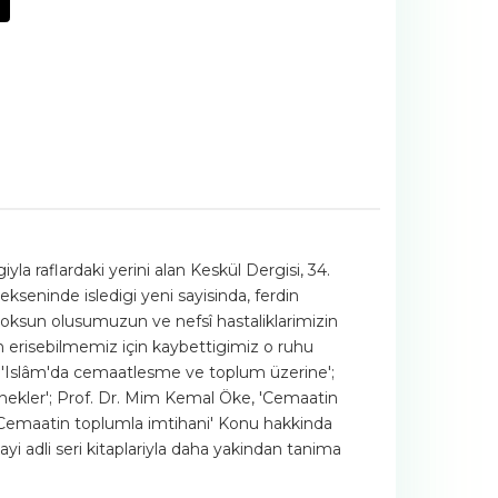
a raflardaki yerini alan Keskül Dergisi, 34.
kseninde isledigi yeni sayisinda, ferdin
yoksun olusumuzun ve nefsî hastaliklarimizin
en erisebilmemiz için kaybettigimiz o ruhu
ag, 'Islâm'da cemaatlesme ve toplum üzerine';
Örnekler'; Prof. Dr. Mim Kemal Öke, 'Cemaatin
m, 'Cemaatin toplumla imtihani' Konu hakkinda
 adli seri kitaplariyla daha yakindan tanima