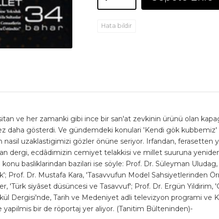
Hata bildir
 ve her zamanki gibi ince bir san'at zevkinin ürünü olan kapagiyl
 kez daha gösterdi. Ve gündemdeki konulari 'Kendi gök kubbemiz' e
asil uzaklastigimizi gözler önüne seriyor. Irfandan, ferasetten 
apan dergi, ecdâdimizin cemiyet telakkisi ve millet suuruna yenid
e konu basliklarindan bazilari ise söyle: Prof. Dr. Süleyman Ulud
luk'; Prof. Dr. Mustafa Kara, 'Tasavvufun Model Sahsiyetlerinden 
eker, 'Türk siyâset düsüncesi ve Tasavvuf'; Prof. Dr. Ergün Yildiri
Dergisi'nde, Tarih ve Medeniyet adli televizyon programi ve Kayi
 yapilmis bir de röportaj yer aliyor. (Tanitim Bülteninden)-