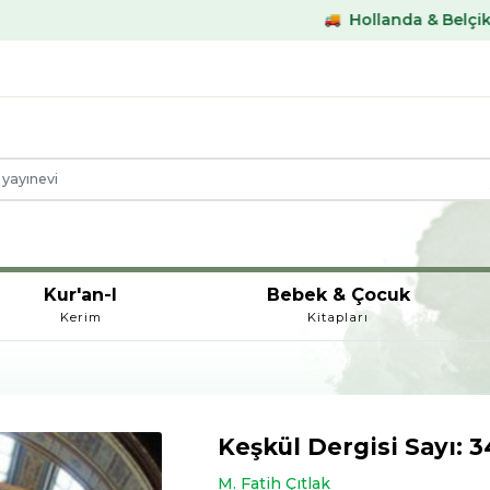
Hollanda & Belçika €59,- üstü ka
Kur'an-I
Bebek & Çocuk
Kerim
Kitapları
Keşkül Dergisi Sayı: 3
M. Fatih Çıtlak