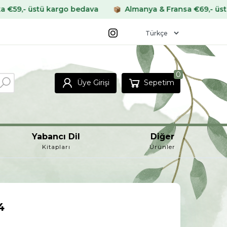
rgo bedava
Almanya & Fransa €69,- üstü kargo bedava
0
Üye Girişi
Sepetim
Yabancı Dil
Diğer
Kitapları
Ürünler
4