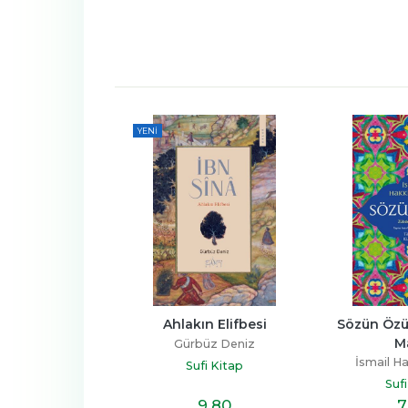
YENI
mansız
Ahlakın Elifbesi
Sözün Özü 
M
ettin Acar
Gürbüz Deniz
İsmail H
fi Kitap
Sufi Kitap
Suf
24
,50
9
,80
7