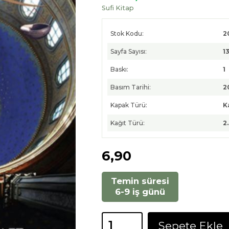
Sufi Kitap
Stok Kodu:
2
Sayfa Sayısı:
1
Baskı:
1
Basım Tarihi:
2
Kapak Türü:
K
Kağıt Türü:
2
6
,90
Temin süresi
6-9 iş günü
Sepete Ekle