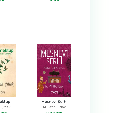
Mektup
Mesnevi Şerhi
Huzur De
 Çıtlak
M. Fatih Çıtlak
M. Fatih 