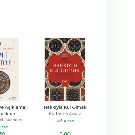
e Açıklamalı 
Hakkıyla Kul Olmak
Kur'an Perspe
elikleri
Sabır ve
Kutbettin Akyüz
el-İskenderi
Muhammet 
Sufi Kitap
Kitap
Sufi Ki
,30
9
,80
7
,9