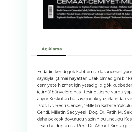
Açıklama
Ecdâdin kendi gök kubbemiz düsüncesini yansitan
sayisiyla içtimâî hayattan uzak olmadigini bir
cemiyete hizmet için yasadigi o gök kubbeden n
içtimâî bünyelere nasil tesir ettigine vurgu y
ariyor.Keskül'ün bu sayisindaki yazarlarindan v
Prof. Dr. Bedri Gencer, 'Milletin Kalbine Yolcu
Cehdi, Milletin Seciyyesi'; Doç. Dr. Fatih M. S
daha pekçok doyurucu yazinin bulundugu Keskül 
firsati buldugumuz Prof. Dr. Ahmet Simsirgil ile