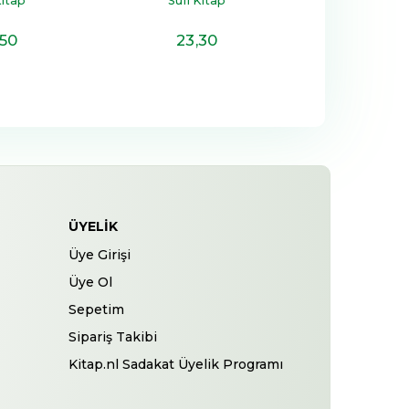
Kitap
Sufi Kitap
Sufi Ki
,50
23
,30
18
,4
ÜYELIK
Üye Girişi
Üye Ol
Sepetim
Sipariş Takibi
Kitap.nl Sadakat Üyelik Programı