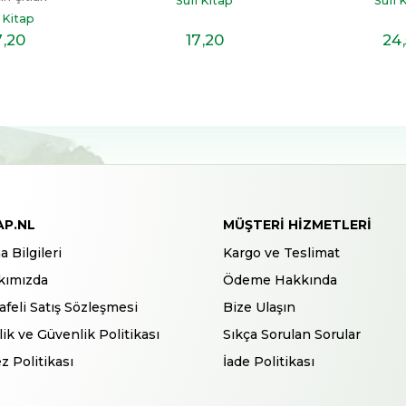
Sufi Kitap
Sufi 
i Kitap
7
,20
17
,20
24
AP.NL
MÜŞTERI HIZMETLERI
a Bilgileri
Kargo ve Teslimat
kımızda
Ödeme Hakkında
feli Satış Sözleşmesi
Bize Ulaşın
ilik ve Güvenlik Politikası
Sıkça Sorulan Sorular
z Politikası
İade Politikası