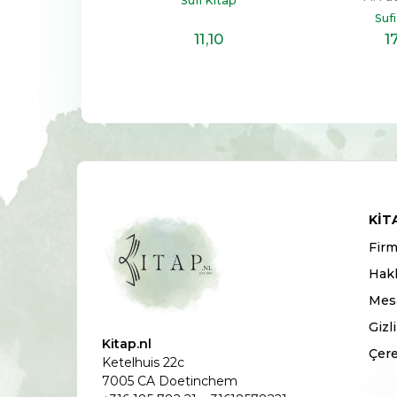
e Yayınları
Sufi Kitap
Suf
23
,50
11
,10
1
KIT
Firm
Hak
Mesa
Gizl
Kitap.nl
Çere
Ketelhuis 22c
7005 CA Doetinchem