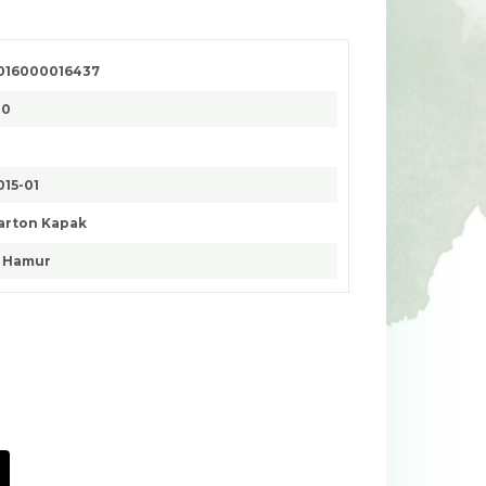
016000016437
30
015-01
arton Kapak
. Hamur