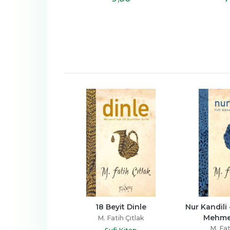
kte Sohbet
18 Beyit Dinle
Nur Kandili 
Mehme
atih Çıtlak
M. Fatih Çıtlak
M. Fat