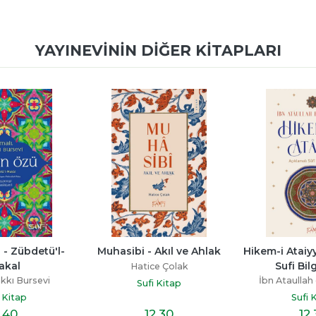
YAYINEVININ DIĞER KITAPLARI
- Zübdetü'l-
Muhasibi - Akıl ve Ahlak
Hikem-i Ataiyy
akal
Sufi Bilg
Hatice Çolak
akkı Bursevi
İbn Ataullah 
Sufi Kitap
i Kitap
Sufi 
,40
12
,30
12