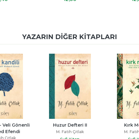
YAZARIN DIĞER KITAPLARI
- Veli Gönenli 
Huzur Defteri II
Kırk 
d Efendi
M. Fatih Çıtlak
M. Fatih
ih Çıtlak