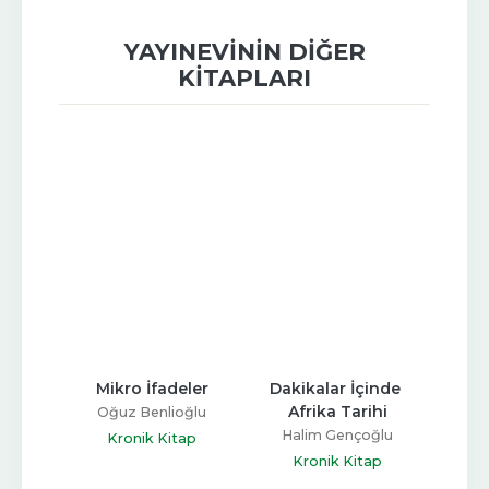
YAYINEVININ DIĞER
KITAPLARI
i
Mikro İfadeler
Dakikalar İçinde 
Rom
Afrika Tarihi
omte
Oğuz Benlioğlu
Halim Gençoğlu
ap
Kronik Kitap
K
Kronik Kitap