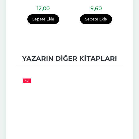
12
,00
9
,60
e
Sepete Ekle
Sepete Ekle
YAZARIN DIĞER KITAPLARI
-%
6