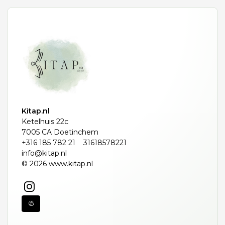
Kitap.nl
Ketelhuis 22c
7005 CA Doetinchem
+316 185 782 21
31618578221
info@kitap.nl
© 2026 www.kitap.nl