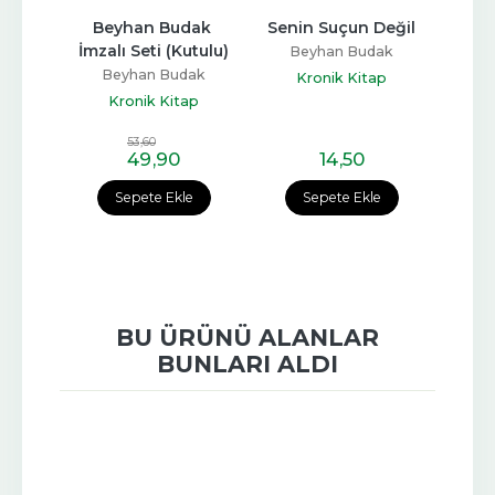
Beyhan Budak 
Senin Suçun Değil
Senin
Yaşa
İmzalı Seti (Kutulu)
'
Beyhan Budak
Yü
dak
Beyhan Budak
Kronik Kitap
Kurt
ap
Kronik Kitap
Be
İnk
53
,60
49
,90
14
,50
e
Sepete Ekle
Sepete Ekle
BU ÜRÜNÜ ALANLAR
BUNLARI ALDI