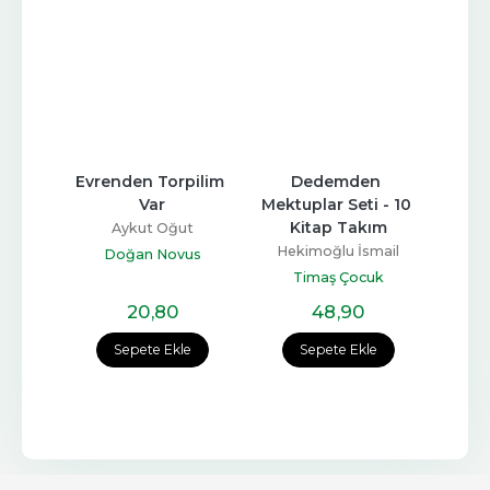
arla 
Evrenden Torpilim 
Dedemden 
Düşü
ltli)
Var
Mektuplar Seti - 10 
Kitap Takım
inç
Aykut Oğut
L
Hekimoğlu İsmail
vi
Doğan Novus
A
Timaş Çocuk
20
,80
48
,90
e
Sepete Ekle
Sepete Ekle