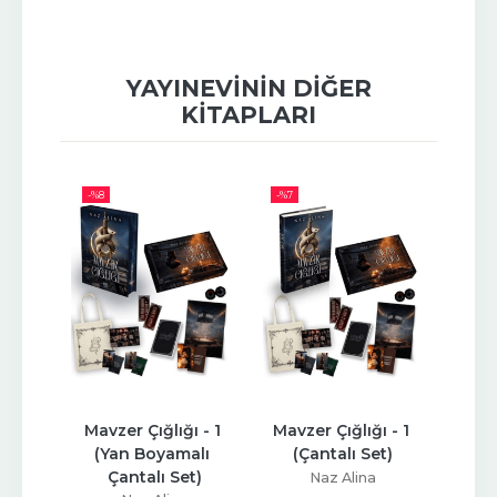
YAYINEVININ DIĞER
KITAPLARI
-%
8
-%
7
-%
9
tli)
Mavzer Çığlığı - 1 
Mavzer Çığlığı - 1 
Mavze
(Yan Boyamalı 
(Çantalı Set)
(Yan
üş
Çantalı Set)
Naz Alina
p