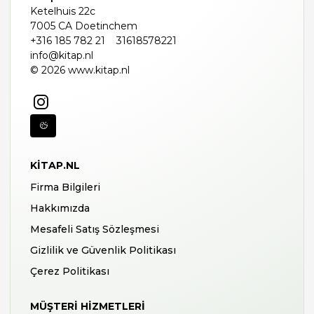
Ketelhuis 22c
7005 CA Doetinchem
+316 185 782 21
31618578221
info@kitap.nl
© 2026 www.kitap.nl
KITAP.NL
Firma Bilgileri
Hakkımızda
Mesafeli Satış Sözleşmesi
Gizlilik ve Güvenlik Politikası
Çerez Politikası
MÜŞTERI HIZMETLERI