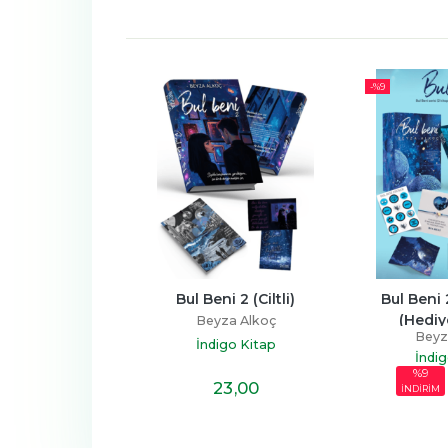
-%
9
(Hediye Kutulu & 
Bul Beni 2 (Ciltli)
Bul Beni 
Ciltli)
(Hediy
Beyza Alkoç
Beyz
za Alkoç
İndigo Kitap
İndig
igo Kitap
%9
29
,30
23
,00
İNDİRİM