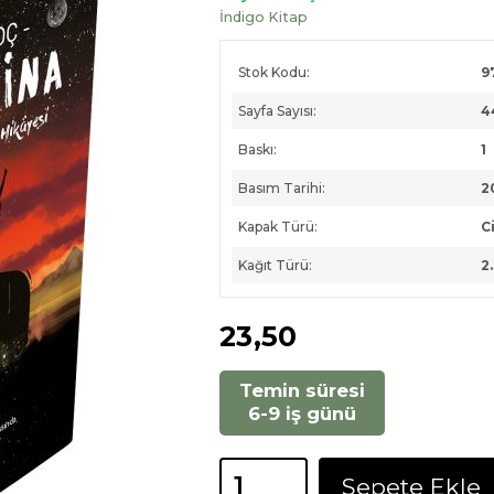
İndigo Kitap
Stok Kodu:
9
Sayfa Sayısı:
4
Baskı:
1
Basım Tarihi:
2
Kapak Türü:
Ci
Kağıt Türü:
2
23
,50
Temin süresi
6-9 iş günü
Sepete Ekle