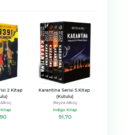
si 2 Kitap 
Karantina Serisi 5 Kitap 
No.26 Serisi Set
ulu)
(Kutulu)
Ciltli
 Alkoç
Beyza Alkoç
Beyza A
 Kitap
İndigo Kitap
İndigo K
,90
91
,70
45
,