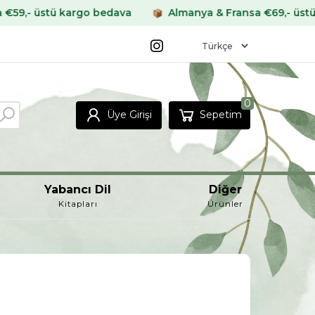
argo bedava
Almanya & Fransa €69,- üstü kargo bedav
0
Üye Girişi
Sepetim
Yabancı Dil
Diğer
Kitapları
Ürünler