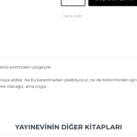
Hata bildir
ığımız evimizden vazgeçtik.
naya aldılar. Ne bu karantinadan çıkabiliyoruz, ne de birbirimizden ayr
ikte olacağız, ama özgür…
YAYINEVININ DIĞER KITAPLARI