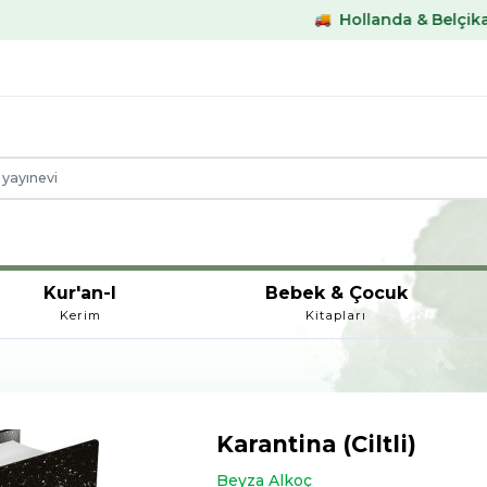
Hollanda & Belçika €59,- üstü k
Kur'an-I
Bebek & Çocuk
Kerim
Kitapları
Karantina (Ciltli)
Beyza Alkoç