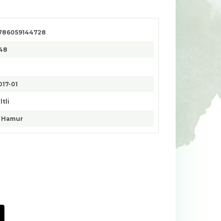
786059144728
48
017-01
ltli
. Hamur