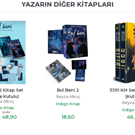
YAZARIN DIĞER KITAPLARI
2 Kitap Set 
Bul Beni 2
3391 KM Seri
e Kutulu)
(Kut
Beyza Alkoç
a Alkoç
Beyza
İndigo Kitap
o Kitap
İndigo
53
,80
48
,90
18
,60
46