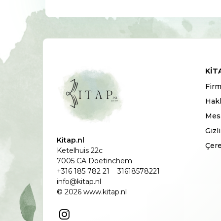
KIT
Firm
Hak
Mesa
Gizl
Kitap.nl
Çere
Ketelhuis 22c
7005 CA Doetinchem
+316 185 782 21
31618578221
info@kitap.nl
© 2026 www.kitap.nl