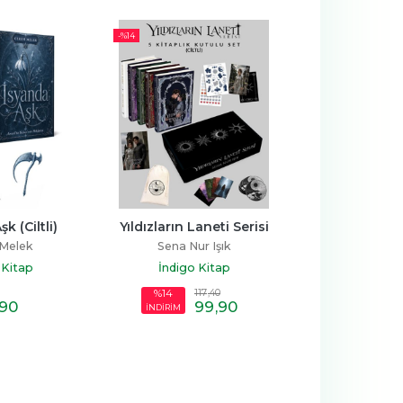
-%
14
k (Ciltli)
Yıldızların Laneti Serisi
Yalnızca Aşk 
Acıtabi
 Melek
Sena Nur Işık
Paige 
 Kitap
İndigo Kitap
İndigo K
117
,40
%14
,90
99
,90
21
,5
İNDİRİM