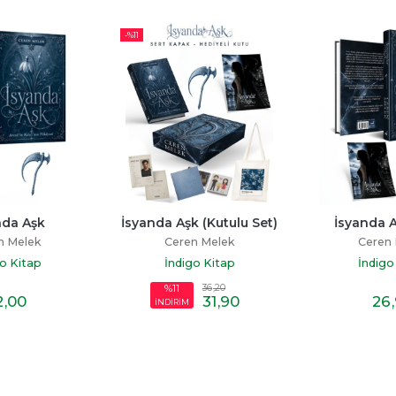
-%
11
nda Aşk
İsyanda Aşk (Kutulu Set)
İsyanda Aş
n Melek
Ceren Melek
Ceren
o Kitap
İndigo Kitap
İndigo
36
,20
%11
2
,00
31
,90
26
İNDİRİM