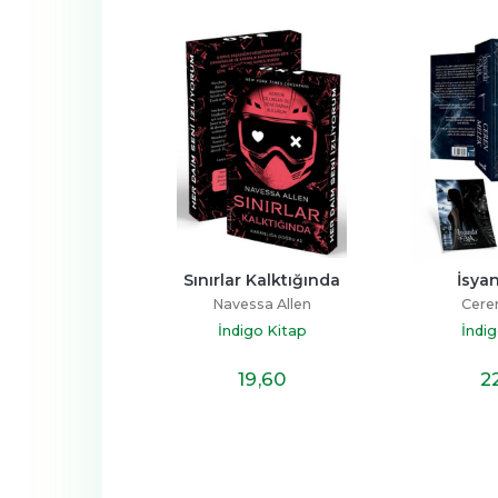
a Dek Benim
Sınırlar Kalktığında
İsya
ra Pavlov
Navessa Allen
Cere
igo Kitap
İndigo Kitap
İndig
19
,10
19
,60
2