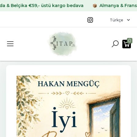
elçika €59,- üstü kargo bedava
Almanya & Fransa €69,
0