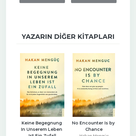
YAZARIN DIĞER KITAPLARI
 Begegnung 
No Encounter Is by 
Uzun İlişkilerin Sırrı
serem Leben 
Chance
Hakan Mengüç
 Ein Zufall
Hakan Mengüç