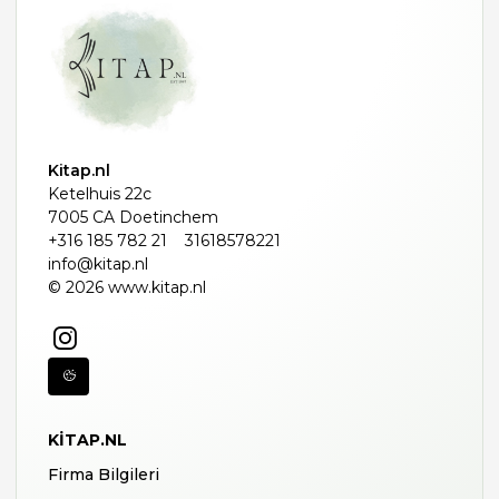
Kitap.nl
Ketelhuis 22c
7005 CA Doetinchem
+316 185 782 21
31618578221
info@kitap.nl
© 2026 www.kitap.nl
KITAP.NL
Firma Bilgileri