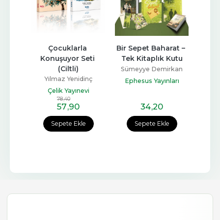
Çocuklarla 
Bir Sepet Baharat – 
Ke
Konuşuyor Seti 
Tek Kitaplık Kutu
Tüketm
(Ciltli)
Sümeyye Demirkan
Beyh
K
Yılmaz Yenidinç
Ephesus Yayınları
Kron
Çelik Yayınevi
78
,40
57
,90
34
,20
1
Sepete Ekle
Sepete Ekle
Sep