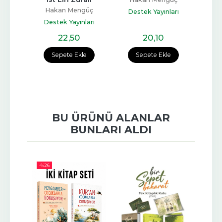
Destek Yayınları
kan Mengüç
Destek Yayınları
ek Yayınları
22
,50
20
,10
15
,20
epete Ekle
Sepete Ekle
Sepete Ekle
BU ÜRÜNÜ ALANLAR
BUNLARI ALDI
-%
26