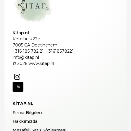
Kitap.nl
Ketelhuis 22c
7005 CA Doetinchem
+316 185 782 21
31618578221
info@kitap.nl
© 2026 www.kitap.nl
KITAP.NL
Firma Bilgileri
Hakkımızda
Mesafeli Satış Sözleşmesi