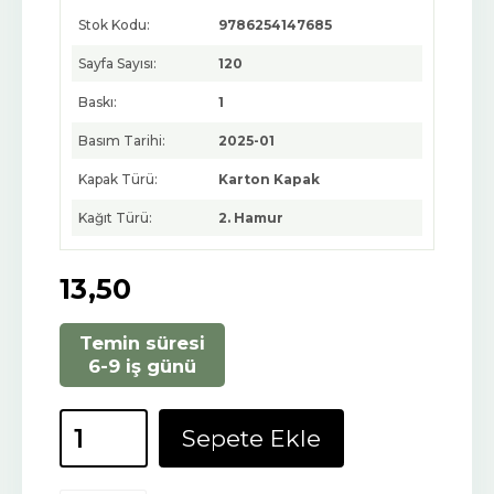
Stok Kodu:
9786254147685
Sayfa Sayısı:
120
Baskı:
1
Basım Tarihi:
2025-01
Kapak Türü:
Karton Kapak
Kağıt Türü:
2. Hamur
13
,50
Temin süresi
6-9 iş günü
Sepete Ekle