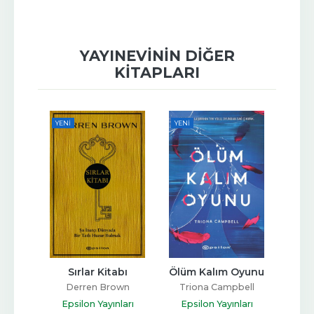
YAYINEVININ DIĞER
KITAPLARI
YENI
YENI
Erdi
Sırlar Kitabı
Ölüm Kalım Oyunu
İsado
x
Derren Brown
Triona Campbell
Har
ları
Epsilon Yayınları
Epsilon Yayınları