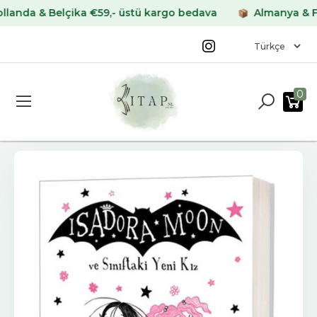
a & Belçika €59,- üstü kargo bedava
Almanya & Fransa
0