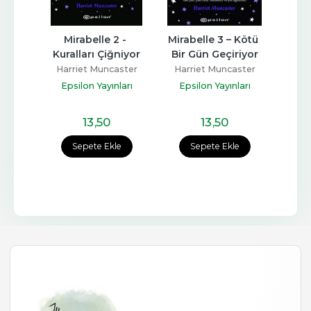
Dilek 
Mirabelle 2 - 
Mirabelle 3 – Kötü 
Victo
Kuralları Çiğniyor
Bir Gün Geçiriyor
ster
Harriet Muncaster
Harriet Muncaster
Har
ları
Epsilon Yayınları
Epsilon Yayınları
Eps
13
,50
13
,50
Sepete Ekle
Sepete Ekle