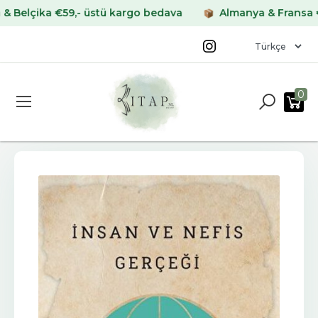
lçika €59,- üstü kargo bedava
Almanya & Fransa €69,-
0