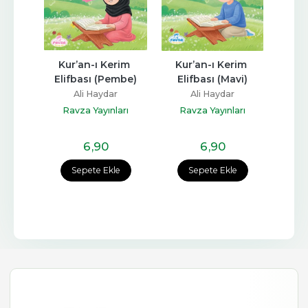
im 
Kur’an-ı Kerim 
I. Halife Hz. Ebubekir 
mbe)
Elifbası (Mavi)
(ra) Hayatı, 
Günüm
Şahsiyeti, ve 
r
Ali Haydar
Dönemi (Ciltsiz)
Ali M
arı
Ravza Yayınları
Ali Muhammed Sallabi
Ra
Ravza Yayınları
6
,90
36
,70
e
Sepete Ekle
Sepete Ekle