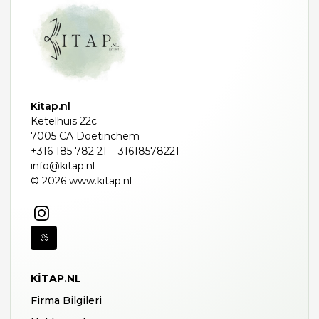
Kitap.nl
Ketelhuis 22c
7005 CA Doetinchem
+316 185 782 21
31618578221
info@kitap.nl
© 2026 www.kitap.nl
KITAP.NL
Firma Bilgileri