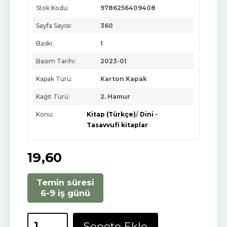
Stok Kodu:
9786256409408
Sayfa Sayısı:
360
Baskı:
1
Basım Tarihi:
2023-01
Kapak Türü:
Karton Kapak
Kağıt Türü:
2. Hamur
Konu:
Kitap (Türkçe)
/
Dini -
Tasavvufi kitaplar
19
,60
Temin süresi
6-9 iş günü
Sepete Ekle