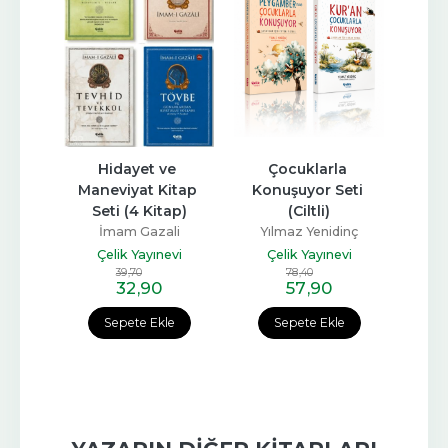
si 
Hidayet ve 
Çocuklarla 
Pey
Maneviyat Kitap 
Konuşuyor Seti 
Çocu
Seti (4 Kitap)
(Ciltli)
Kon
İmam Gazali
Yılmaz Yenidinç
Yılma
Çelik Yayınevi
Çelik Yayınevi
Çelik
39
,70
78
,40
2
32
,90
57
,90
2
Sepete Ekle
Sepete Ekle
Sep