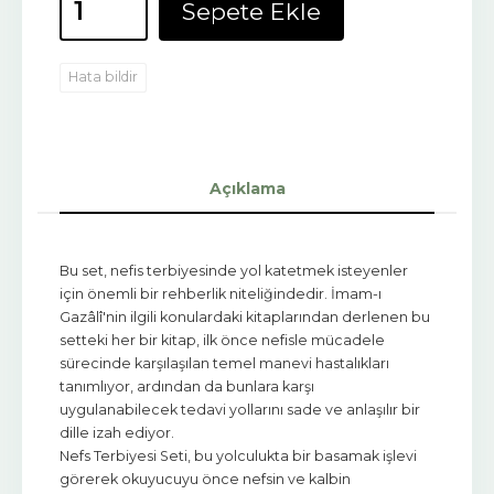
Sepete Ekle
Hata bildir
Açıklama
Bu set, nefis terbiyesinde yol katetmek isteyenler
için önemli bir rehberlik niteliğindedir. İmam-ı
Gazâlî'nin ilgili konulardaki kitaplarından derlenen bu
setteki her bir kitap, ilk önce nefisle mücadele
sürecinde karşılaşılan temel manevi hastalıkları
tanımlıyor, ardından da bunlara karşı
uygulanabilecek tedavi yollarını sade ve anlaşılır bir
dille izah ediyor.
Nefs Terbiyesi Seti, bu yolculukta bir basamak işlevi
görerek okuyucuyu önce nefsin ve kalbin