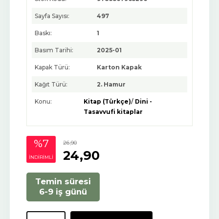
Sayfa Sayısı:
497
Baskı:
1
Basım Tarihi:
2025-01
Kapak Türü:
Karton Kapak
Kağıt Türü:
2. Hamur
Konu:
Kitap (Türkçe)
/
Dini -
Tasavvufi kitaplar
%7
26
,90
24
,90
INDIRIMLI
Temin süresi
6-9 iş günü