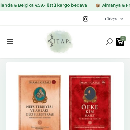
& Belçika €59,- üstü kargo bedava
Almanya & Fransa €
0