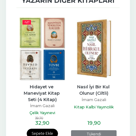
YAZARIN DIĞER KITAPLARI
-%
17
ı
Hidayet ve 
Nasıl İyi Bir Kul 
Nefi
Maneviyat Kitap 
Olunur (Ciltli)
li
İ
Seti (4 Kitap)
İmam Gazali
arı
Seme
İmam Gazali
Kitap Kalbi Yayıncılık
Çelik Yayınevi
39
,70
32
,90
19
,90
e
Sepete Ekle
Tükendi