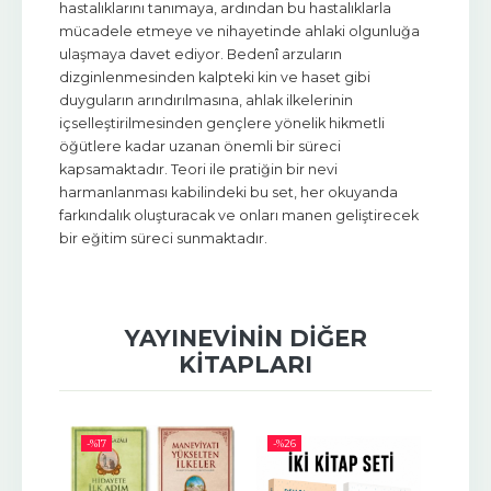
hastalıklarını tanımaya, ardından bu hastalıklarla
mücadele etmeye ve nihayetinde ahlaki olgunluğa
ulaşmaya davet ediyor. Bedenî arzuların
dizginlenmesinden kalpteki kin ve haset gibi
duyguların arındırılmasına, ahlak ilkelerinin
içselleştirilmesinden gençlere yönelik hikmetli
öğütlere kadar uzanan önemli bir süreci
kapsamaktadır. Teori ile pratiğin bir nevi
harmanlanması kabilindeki bu set, her okuyanda
farkındalık oluşturacak ve onları manen geliştirecek
bir eğitim süreci sunmaktadır.
YAYINEVININ DIĞER
KITAPLARI
-%
17
-%
26
-%
10