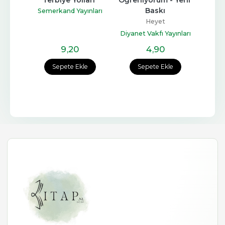
li
Baskı
Semerkand Yayınları
nları
Heyet
Molf
Diyanet Vakfı Yayınları
9
,20
4
,90
e
Sepete Ekle
Sepete Ekle