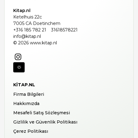
Kitap.nl
Ketelhuis 22c
7005 CA Doetinchem
+316 185 782 21
31618578221
info@kitap.nl
© 2026 www.kitap.nl
KITAP.NL
Firma Bilgileri
Hakkımızda
Mesafeli Satış Sözleşmesi
Gizlilik ve Güvenlik Politikası
Çerez Politikası