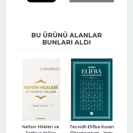
BU ÜRÜNÜ ALANLAR
BUNLARI ALDI
ebesi
Nefsin Hileleri ve 
Tecvidli Elifba Kuran 
Mısı
Terbiye Yolları 
Öğreniyorum - Yeni 
Cinay