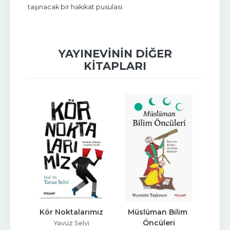
taşınacak bir hakikat pusulası.
YAYINEVININ DIĞER
KITAPLARI
mik 
Kör Noktalarımız
Müslüman Bilim 
Öncüleri
Yavuz Selvi
Mu