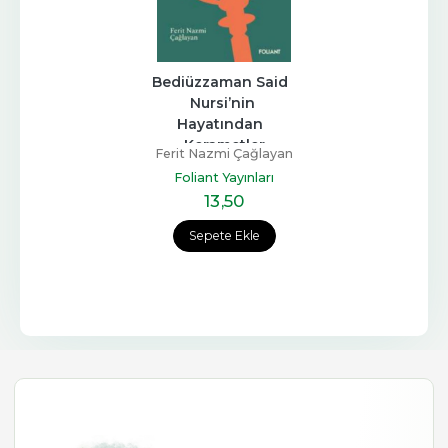
Bediüzzaman Said  
Nursi’nin 
Hayatından  
Kerametler
Ferit Nazmi Çağlayan
Foliant Yayınları
13
,50
Sepete Ekle