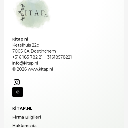
Kitap.nl
Ketelhuis 22c
7005 CA Doetinchem
+316 185 782 21
31618578221
info@kitap.nl
© 2026 www.kitap.nl
KITAP.NL
Firma Bilgileri
Hakkımızda