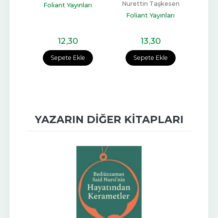
Arslan
Nurettin Taşkesen
Foliant Yayınları
Fol
ları
Foliant Yayınları
12
,30
13
,30
e
Sepete Ekle
Sepete Ekle
YAZARIN DIĞER KITAPLARI