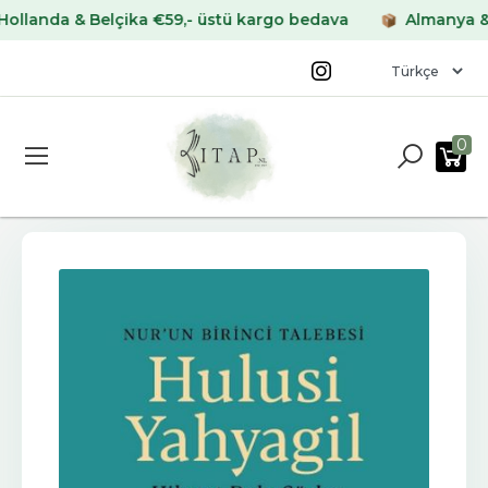
anda & Belçika €59,- üstü kargo bedava
Almanya & Fra
0