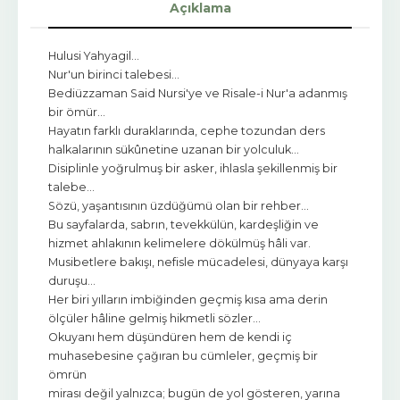
Açıklama
Hulusi Yahyagil…
Nur'un birinci talebesi…
Bediüzzaman Said Nursi'ye ve Risale-i Nur'a adanmış
bir ömür…
Hayatın farklı duraklarında, cephe tozundan ders
halkalarının sükûnetine uzanan bir yolculuk…
Disiplinle yoğrulmuş bir asker, ihlasla şekillenmiş bir
talebe…
Sözü, yaşantısının üzdüğümü olan bir rehber…
Bu sayfalarda, sabrın, tevekkülün, kardeşliğin ve
hizmet ahlakının kelimelere dökülmüş hâli var.
Musibetlere bakışı, nefisle mücadelesi, dünyaya karşı
duruşu…
Her biri yılların imbiğinden geçmiş kısa ama derin
ölçüler hâline gelmiş hikmetli sözler…
Okuyanı hem düşündüren hem de kendi iç
muhasebesine çağıran bu cümleler, geçmiş bir
ömrün
mirası değil yalnızca; bugün de yol gösteren, yarına