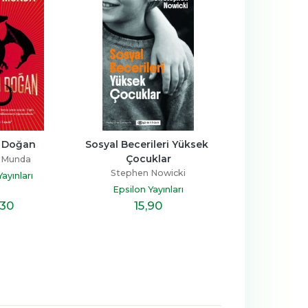
n Doğan
Sosyal Becerileri Yüksek 
Mirabelle 3 – K
Çocuklar
Geçiri
a Munda
Stephen Nowicki
Harriet Mu
ayınları
Epsilon Yayınları
Epsilon Ya
,30
15
,90
13
,5