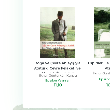
n Anlamaya 
Doğa ve Çevre Anlayışıyla 
Espirileri ile
u Atatürk
Atatürk  Çevre Felaketi ve 
At
Atatürk Öngörüsü
ntürkün Kalıpçı
İlknur Gün
İlknur Güntürkün Kalıpçı
on Yayınları
Epsilon
Epsilon Yayınları
13
,50
1
11
,10