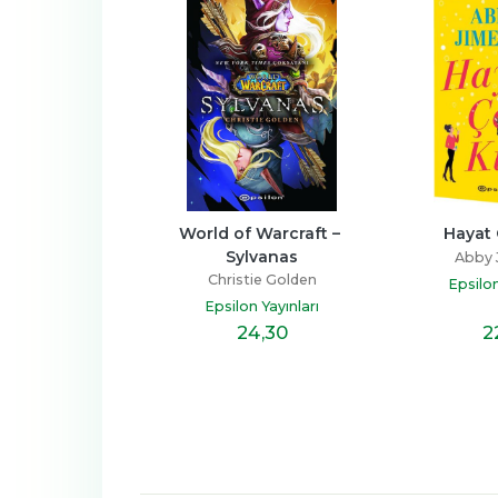
 Moon Dilek 
World of Warcraft – 
Hayat 
utuyor
Sylvanas
Abby 
t Muncaster
Christie Golden
Epsilon
on Yayınları
Epsilon Yayınları
15
,90
24
,30
2