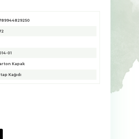
789944829250
72
014-01
arton Kapak
itap Kağıdı