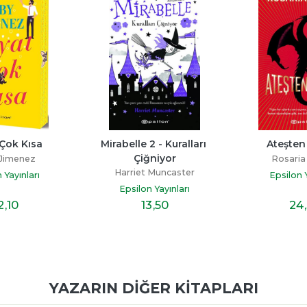
Çok Kısa
Mirabelle 2 - Kuralları 
Ateşte
Çiğniyor
Jimenez
Rosari
Harriet Muncaster
 Yayınları
Epsilon Y
Epsilon Yayınları
2
,10
13
,50
24
YAZARIN DIĞER KITAPLARI