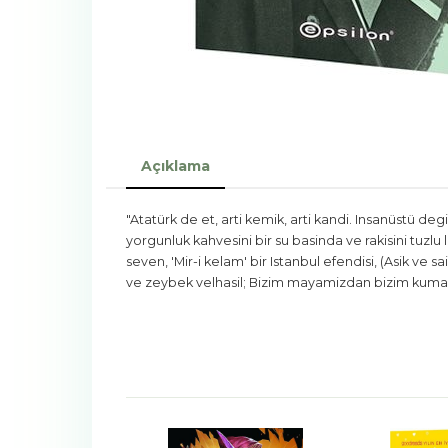
Açıklama
"Atatürk de et, arti kemik, arti kandi. Insanüstü deg
yorgunluk kahvesini bir su basinda ve rakisini tuzl
seven, 'Mir-i kelam' bir Istanbul efendisi, (Asik ve
ve zeybek velhasil; Bizim mayamizdan bizim kumasi