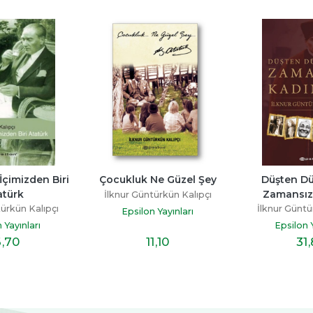
 İçimizden Biri 
Çocukluk Ne Güzel Şey
Düşten Dü
atürk
Zamansız
İlknur Güntürkün Kalıpçı
türkün Kalıpçı
İlknur Güntü
Epsilon Yayınları
 Yayınları
Epsilon Y
6
,70
11
,10
31