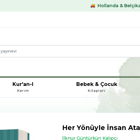
Hollanda & Belçika €59,- üstü ka
Kur'an-I
Bebek & Çocuk
Kerim
Kitapları
Her Yönüyle İnsan Ata
İlknur Güntürkün Kalıpçı