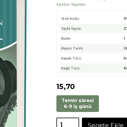
Epsilon Yayınları
Stok Kodu:
9
Sayfa Sayısı:
2
Baskı:
1
Basım Tarihi:
2
Kapak Türü:
K
Kağıt Türü:
K
15
,70
Temin süresi
6-9 iş günü
Sepete Ekle