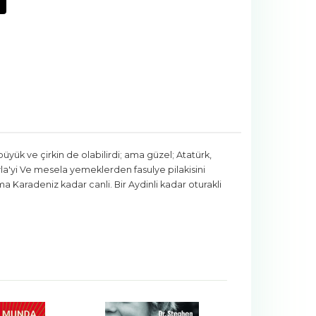
büyük ve çirkin de olabilirdi; ama güzel; Atatürk,
yla'yi Ve mesela yemeklerden fasulye pilakisini
ma Karadeniz kadar canli. Bir Aydinli kadar oturakli