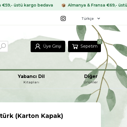
rgo bedava
Almanya & Fransa €69,- üstü kargo bedava
0
Üye Girişi
Sepetim
Yabancı Dil
Diğer
Kitapları
Ürünler
türk (Karton Kapak)