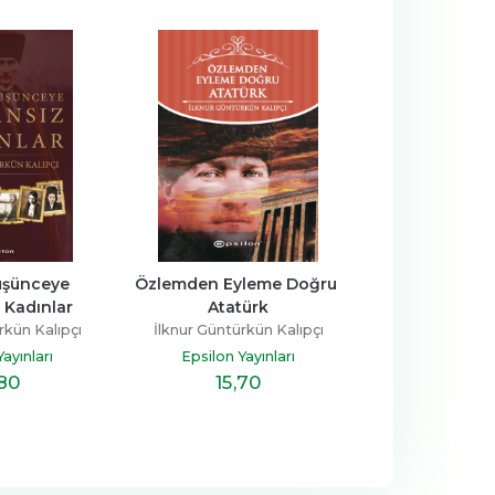
şünceye 
Özlemden Eyleme Doğru 
Anmaktan A
 Kadınlar
Atatürk
Doğru At
rkün Kalıpçı
İlknur Güntürkün Kalıpçı
İlknur Güntürk
ayınları
Epsilon Yayınları
Epsilon Ya
,80
15
,70
13
,5