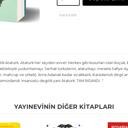
Hata bildir
ildi Atatürk. Atatürk her seyden evvel; Herkes gibi kusurlari olan küçük, 
u leblebiyle yudumlamayi, Serhat türkülerini, alaturkayi, mesela Safiye A
 sair, mahcup ve ürkek). Ama Adanali kadar sicakkanli, Karadenizli degil a
mizdandi. Insanüstü degildi yani Atatürk; TAM INSANDI..."
YAYINEVININ DIĞER KITAPLARI