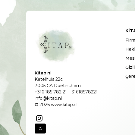
KIT
Firm
Hak
Mesa
Gizl
Kitap.nl
Çere
Ketelhuis 22c
7005 CA Doetinchem
+316 185 782 21
31618578221
info@kitap.nl
© 2026 www.kitap.nl