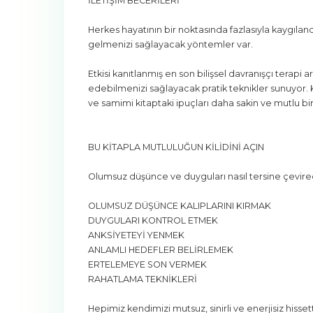
İLETİŞİM BECERİLERİ
Herkes hayatının bir noktasında fazlasıyla kaygılan
gelmenizi sağlayacak yöntemler var.
Etkisi kanıtlanmış en son bilişsel davranışçı terap
edebilmenizi sağlayacak pratik teknikler sunuyor
ve samimi kitaptaki ipuçları daha sakin ve mutlu b
BU KİTAPLA MUTLULUĞUN KİLİDİNİ AÇIN
Olumsuz düşünce ve duyguları nasıl tersine çevirece
OLUMSUZ DÜŞÜNCE KALIPLARINI KIRMAK
DUYGULARI KONTROL ETMEK
ANKSİYETEYİ YENMEK
ANLAMLI HEDEFLER BELİRLEMEK
ERTELEMEYE SON VERMEK
RAHATLAMA TEKNİKLERİ
Hepimiz kendimizi mutsuz, sinirli ve enerjisiz h