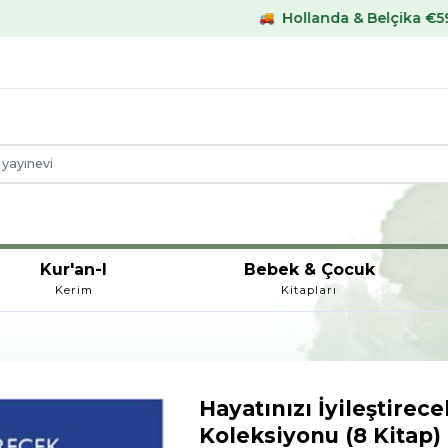
Hollanda & Belçika €59,- üstü kargo bed
Kur'an-I
Bebek & Çocuk
Kerim
Kitapları
Hayatınızı İyileştirece
Koleksiyonu (8 Kitap)