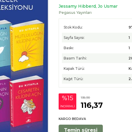
Jessamy Hibberd,
Jo Usmar
Pegasus Yayınları
Stok Kodu:
9
Sayfa Sayısı:
1
Baskı:
1
Basım Tarihi:
2
Kapak Türü:
K
Kağıt Türü:
2
%15
136
,90
116
,37
INDIRIMLI
KARGO BEDAVA
Temin süresi