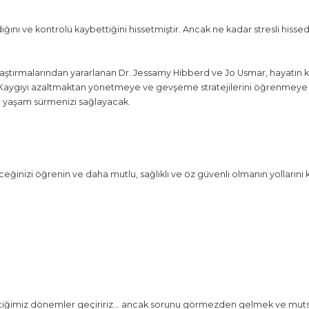
dığını ve kontrolü kaybettiğini hissetmiştir. Ancak ne kadar stresli his
i araştırmalarından yararlanan Dr. Jessamy Hibberd ve Jo Usmar, hayatın 
. Kaygıyı azaltmaktan yönetmeye ve gevşeme stratejilerini öğrenmey
ir yaşam sürmenizi sağlayacak.
ğinizi öğrenin ve daha mutlu, sağlıklı ve öz güvenli olmanın yollarını 
issettiğimiz dönemler geçiririz… ancak sorunu görmezden gelmek ve m