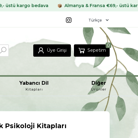
ava
Almanya & Fransa €69,- üstü kargo bedava
Di
0
Üye Girişi
Sepetim
Yabancı Dil
Diğer
Kitapları
Ürünler
k Psikoloji Kitapları