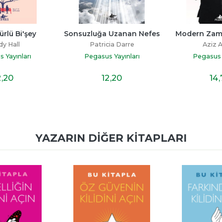
 Uzanan Nefes
Modern Zamanlarda Aşk
Yalnız Se
cia Darre
Aziz Ansari
Luca Bi
 Yayınları
Pegasus Yayınları
Pegasus Y
2
,20
14
,70
13
YAZARIN DIĞER KITAPLARI