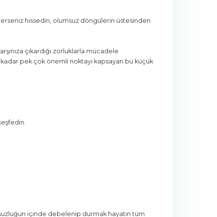
sederseniz hissedin, olumsuz döngülerin üstesinden
karşınıza çıkardığı zorluklarla mücadele
e kadar pek çok önemli noktayı kapsayan bu küçük
keşfedin.
utsuzluğun içinde debelenip durmak hayatın tüm