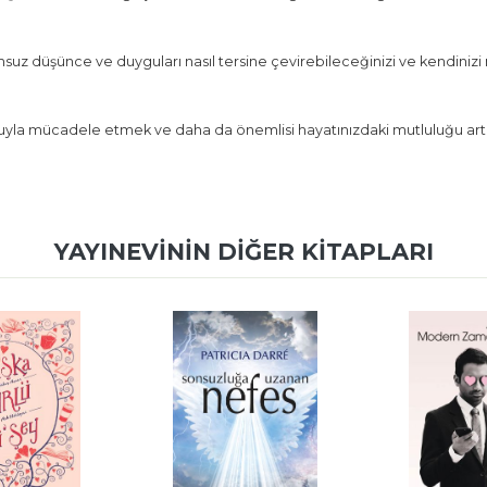
umsuz düşünce ve duyguları nasıl tersine çevirebileceğinizi ve kendinizi
la mücadele etmek ve daha da önemlisi hayatınızdaki mutluluğu artırmak
YAYINEVININ DIĞER KITAPLARI