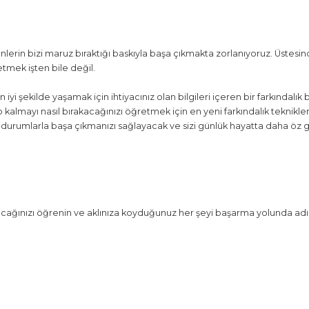
nlerin bizi maruz bıraktığı baskıyla başa çıkmakta zorlanıyoruz. Üste
etmek işten bile değil.
yi şekilde yaşamak için ihtiyacınız olan bilgileri içeren bir farkındalık
lmayı nasıl bırakacağınızı öğretmek için en yeni farkındalık tekniklerini 
z durumlarla başa çıkmanızı sağlayacak ve sizi günlük hayatta daha öz g
cağınızı öğrenin ve aklınıza koyduğunuz her şeyi başarma yolunda adım