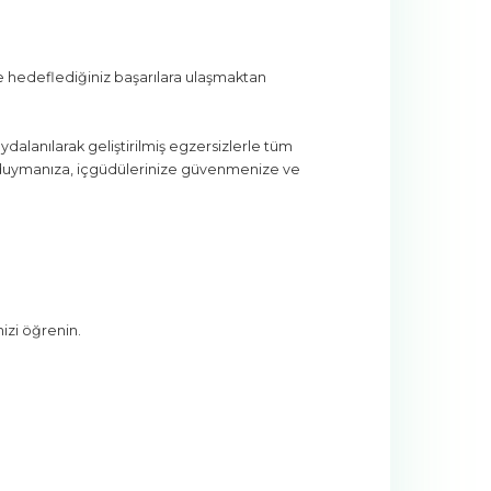
ve hedeflediğiniz başarılara ulaşmaktan
dalanılarak geliştirilmiş egzersizlerle tüm
ur duymanıza, içgüdülerinize güvenmenize ve
nizi öğrenin.