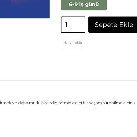
6-9 iş günü
Sepete Ekle
Hata bildir
mek ve daha mutlu hissedip tatmin edici bir yaşam sürebilmek için zihni