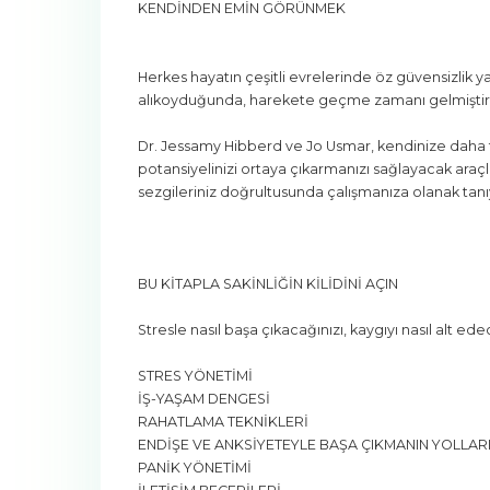
KENDİNDEN EMİN GÖRÜNMEK
Herkes hayatın çeşitli evrelerinde öz güvensizlik y
alıkoyduğunda, harekete geçme zamanı gelmiştir
Dr. Jessamy Hibberd ve Jo Usmar, kendinize daha faz
potansiyelinizi ortaya çıkarmanızı sağlayacak araç
sezgileriniz doğrultusunda çalışmanıza olanak tan
BU KİTAPLA SAKİNLİĞİN KİLİDİNİ AÇIN
Stresle nasıl başa çıkacağınızı, kaygıyı nasıl alt ede
STRES YÖNETİMİ
İŞ-YAŞAM DENGESİ
RAHATLAMA TEKNİKLERİ
ENDİŞE VE ANKSİYETEYLE BAŞA ÇIKMANIN YOLLAR
PANİK YÖNETİMİ