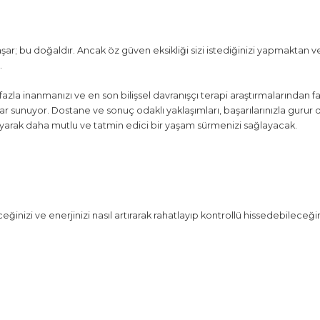
aşar; bu doğaldır. Ancak öz güven eksikliği sizi istediğinizi yapmaktan 
.
la inanmanızı ve en son bilişsel davranışçı terapi araştırmalarından fay
lar sunuyor. Dostane ve sonuç odaklı yaklaşımları, başarılarınızla gur
ıyarak daha mutlu ve tatmin edici bir yaşam sürmenizi sağlayacak.
ceğinizi ve enerjinizi nasıl artırarak rahatlayıp kontrollü hissedebileceği
I