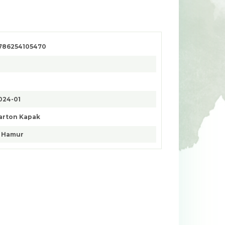
786254105470
024-01
arton Kapak
. Hamur