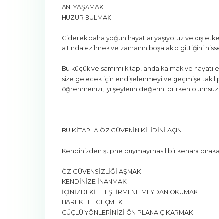
ANI YAŞAMAK
HUZUR BULMAK
Giderek daha yoğun hayatlar yaşıyoruz ve dış etke
altında ezilmek ve zamanın boşa akıp gittiğini hiss
Bu küçük ve samimi kitap, anda kalmak ve hayatı en i
size gelecek için endişelenmeyi ve geçmişe takılıp ka
öğrenmenizi, iyi şeylerin değerini bilirken olumsu
BU KİTAPLA ÖZ GÜVENİN KİLİDİNİ AÇIN
Kendinizden şüphe duymayı nasıl bir kenara bıraka
ÖZ GÜVENSİZLİĞİ AŞMAK
KENDİNİZE İNANMAK
İÇİNİZDEKİ ELEŞTİRMENE MEYDAN OKUMAK
HAREKETE GEÇMEK
GÜÇLÜ YÖNLERİNİZİ ÖN PLANA ÇIKARMAK