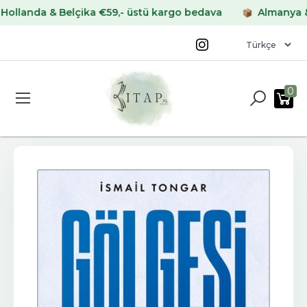
nda & Belçika €59,- üstü kargo bedava
Almanya & Fra
0