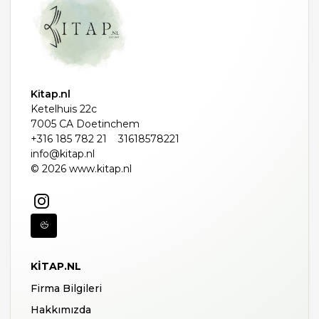
Kitap.nl
Ketelhuis 22c
7005 CA Doetinchem
+316 185 782 21
31618578221
info@kitap.nl
© 2026 www.kitap.nl
KITAP.NL
Firma Bilgileri
Hakkımızda