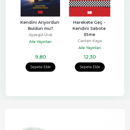
isi & 
Kendini Arıyordun 
Harekete Geç - 
Gel
ojisi
Buldun mu?
Kendini Sabote 
Etme
Tongar
Ayşegül Ünal
Canten Kaya
rı
Aile Yayınları
A
Aile Yayınları
9
,80
12
,30
e
Sepete Ekle
Sepete Ekle