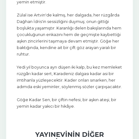
yemin etmiştir.
Zülal ise Artvin'de kalmış, her dalgada, her rüzgârda
Dağhan İdris'in sessizliğini duymuş; onun gittiği
boşlukta yaşamıştır. Karanlığı delen bakışlarında hem
çocukluğunun enkazını hem de geçmişte kaybettiği
aşkın zincirlerini taşımaya devam etmiştir. Göğe her
baktığında, kendine ait bir çift göz arayan yaralı bir
ruhtur.
Yedi yıl boyunca ayrı düşen iki kalp, bu kez memleket
rüzgârı kadar sert, Karadeniz dalgası kadar asi bir
imtihanla yüzleşecektir. Kader onları sınarken, her
adımda eski yeminler, söylenmiş sözler çarpışacaktır.
Göğe Kadar Sen, bir çiftin nefesi, bir aşkın ateşi, bir
yemin kadar yakıcı bir hikâye.
YAYINEVININ DIĞER