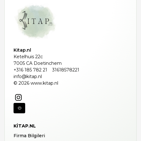
Kitap.nl
Ketelhuis 22c
7005 CA Doetinchem
+316 185 782 21
31618578221
info@kitap.nl
© 2026 www.kitap.nl
KITAP.NL
Firma Bilgileri