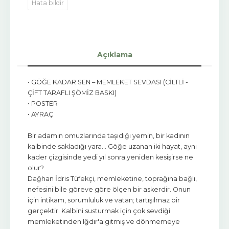
Hata bildir
Açıklama
• GÖĞE KADAR SEN – MEMLEKET SEVDASI (CİLTLİ -
ÇİFT TARAFLI ŞÖMİZ BASKI)
• POSTER
• AYRAÇ
Bir adamın omuzlarında taşıdığı yemin, bir kadının
kalbinde sakladığı yara… Göğe uzanan iki hayat, aynı
kader çizgisinde yedi yıl sonra yeniden kesişirse ne
olur?
Dağhan İdris Tüfekçi, memleketine, toprağına bağlı,
nefesini bile göreve göre ölçen bir askerdir. Onun
için intikam, sorumluluk ve vatan; tartışılmaz bir
gerçektir. Kalbini susturmak için çok sevdiği
memleketinden Iğdır'a gitmiş ve dönmemeye