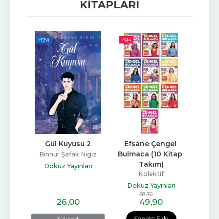
KITAPLARI
YENI
-%
14
u 3
Gül Kuyusu 2
Efsane Çengel 
Renkl
Bulmaca (10 Kitap 
& Ye
Nigiz
Binnur Şafak Nigiz
Takım)
arı
Dokuz Yayınları
Kolektif
Dokuz Yayınları
Do
58
,70
26
,00
49
,90
Sepete Ekle