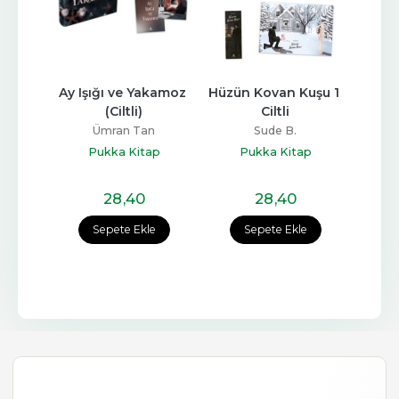
Ay Işığı ve Yakamoz 
Hüzün Kovan Kuşu 1 
(Ciltli)
Ciltli
Ümran Tan
Sude B.
Pukka Kitap
Pukka Kitap
28
,40
28
,40
Sepete Ekle
Sepete Ekle