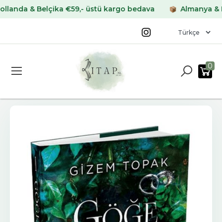
a & Belçika €59,- üstü kargo bedava
Almanya & Fransa
0