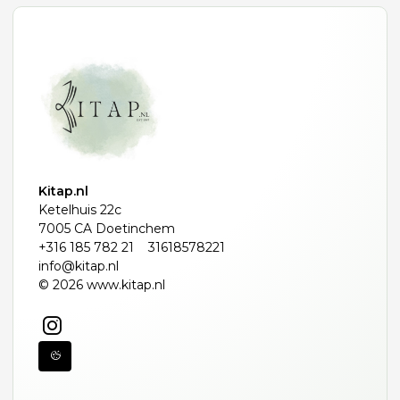
Kitap.nl
Ketelhuis 22c
7005 CA Doetinchem
+316 185 782 21
31618578221
info@kitap.nl
© 2026 www.kitap.nl