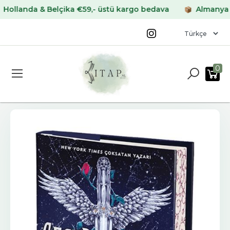
anda & Belçika €59,- üstü kargo bedava
Almanya & Fra
0