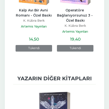
iri 
Kalp Avı Bir Avni 
Operatöre 
O
risi 5
Romanı - Özel Baskı
Bağlanıyorsunuz 3 - 
Bağla
Özel Baskı
ard
K. Kübra Berk
K. Kübra Berk
K
ları
Artemis Yayınları
Artemis Yayınları
Art
14
,50
19
,40
Tükendi
Tükendi
YAZARIN DIĞER KITAPLARI