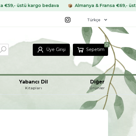
kargo bedava
Almanya & Fransa €69,- üstü kargo beda
0
Üye Girişi
Sepetim
Yabancı Dil
Diğer
Kitapları
Ürünler