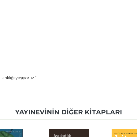
rıklığı yaşıyoruz.”
YAYINEVININ DIĞER KITAPLARI