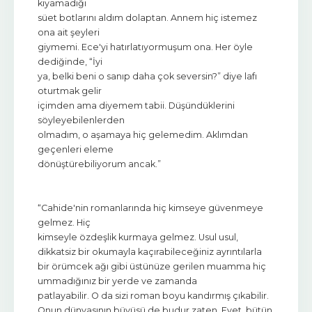
kıyamadığı
süet botlarını aldım dolaptan. Annem hiç istemez
ona ait şeyleri
giymemi. Ece'yi hatırlatıyormuşum ona. Her öyle
dediğinde, “İyi
ya, belki beni o sanıp daha çok seversin?” diye lafı
oturtmak gelir
içimden ama diyemem tabii. Düşündüklerini
söyleyebilenlerden
olmadım, o aşamaya hiç gelemedim. Aklımdan
geçenleri eleme
dönüştürebiliyorum ancak.”
“Cahide'nin romanlarında hiç kimseye güvenmeye
gelmez. Hiç
kimseyle özdeşlik kurmaya gelmez. Usul usul,
dikkatsiz bir okumayla kaçırabileceğiniz ayrıntılarla
bir örümcek ağı gibi üstünüze gerilen muamma hiç
ummadığınız bir yerde ve zamanda
patlayabilir. O da sizi roman boyu kandırmış çıkabilir.
Onun dünyasının büyüsü de budur zaten. Evet, bütün