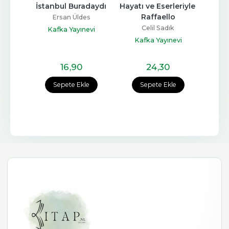
daydı
İstanbul Buradaydı
Hayatı ve Eserleriyle 
Kel
Raffaello
s
Ersan Üldes
Celil Sadık
Yelda 
evi
Kafka Yayınevi
Kafka Yayınevi
Ka
16
,90
24
,30
e
Sepete Ekle
Sepete Ekle