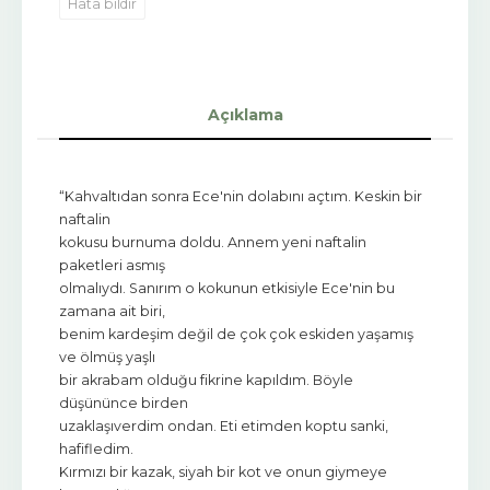
Hata bildir
Açıklama
“Kahvaltıdan sonra Ece'nin dolabını açtım. Keskin bir
naftalin
kokusu burnuma doldu. Annem yeni naftalin
paketleri asmış
olmalıydı. Sanırım o kokunun etkisiyle Ece'nin bu
zamana ait biri,
benim kardeşim değil de çok çok eskiden yaşamış
ve ölmüş yaşlı
bir akrabam olduğu fikrine kapıldım. Böyle
düşününce birden
uzaklaşıverdim ondan. Eti etimden koptu sanki,
hafifledim.
Kırmızı bir kazak, siyah bir kot ve onun giymeye