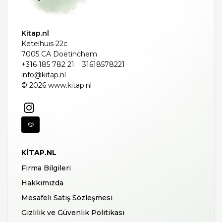
Kitap.nl
Ketelhuis 22c
7005 CA Doetinchem
+316 185 782 21
31618578221
info@kitap.nl
© 2026 www.kitap.nl
KITAP.NL
Firma Bilgileri
Hakkımızda
Mesafeli Satış Sözleşmesi
Gizlilik ve Güvenlik Politikası