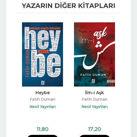
YAZARIN DIĞER KITAPLARI
Heybe
İlm-i Aşk
Aşk
an
Fatih Duman
Fatih Duman
F
arı
Nesil Yayınları
Nesil Yayınları
Ne
11
,80
17
,20