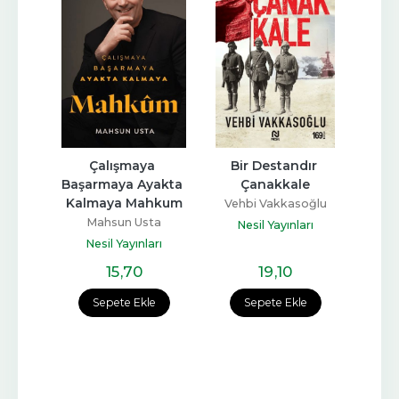
m
Çalışmaya 
Bir Destandır 
O
Başarmaya Ayakta 
Çanakkale
ta
İ
Kalmaya Mahkum
Vehbi Vakkasoğlu
arı
Ne
Mahsun Usta
Nesil Yayınları
Nesil Yayınları
15
,70
19
,10
e
Sepete Ekle
Sepete Ekle