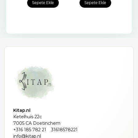
e
Sepete Ekle
Sepete Ekle
Kitap.nl
Ketelhuis 22c
7005 CA Doetinchem
+316 185 782 21
31618578221
info@kitap.nl