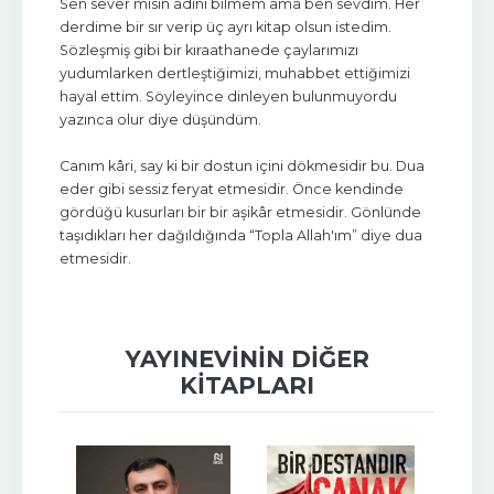
Sen sever misin adını bilmem ama ben sevdim. Her
derdime bir sır verip üç ayrı kitap olsun istedim.
Sözleşmiş gibi bir kıraathanede çaylarımızı
yudumlarken dertleştiğimizi, muhabbet ettiğimizi
hayal ettim. Söyleyince dinleyen bulunmuyordu
yazınca olur diye düşündüm.
Canım kâri, say ki bir dostun içini dökmesidir bu. Dua
eder gibi sessiz feryat etmesidir. Önce kendinde
gördüğü kusurları bir bir aşikâr etmesidir. Gönlünde
taşıdıkları her dağıldığında “Topla Allah'ım” diye dua
etmesidir.
YAYINEVININ DIĞER
KITAPLARI