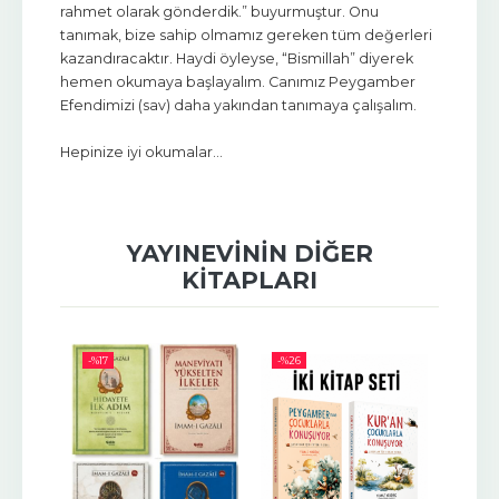
rahmet olarak gönderdik.” buyurmuştur. Onu
tanımak, bize sahip olmamız gereken tüm değerleri
kazandıracaktır. Haydi öyleyse, “Bismillah” diyerek
hemen okumaya başlayalım. Canımız Peygamber
Efendimizi (sav) daha yakından tanımaya çalışalım.
Hepinize iyi okumalar...
YAYINEVININ DIĞER
KITAPLARI
-%
17
-%
26
-%
10