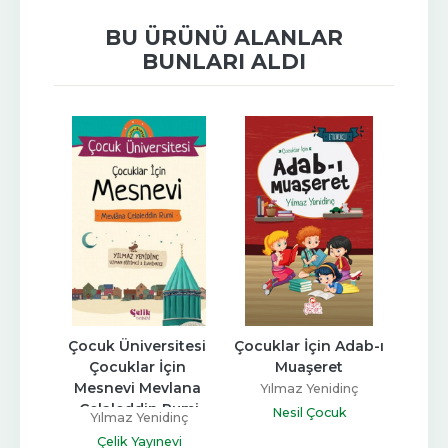
BU ÜRÜNÜ ALANLAR
BUNLARI ALDI
in 
Çocuk Üniversitesi 
Çocuklar İçin Adab-ı 
Ço
Ersoy
Çocuklar İçin 
Muaşeret
Mesnevi Mevlana 
inç
Yılmaz Yenidinç
Yı
Celaleddin Rumi
k
Nesil Çocuk
Ç
Yılmaz Yenidinç
Çelik Yayınevi