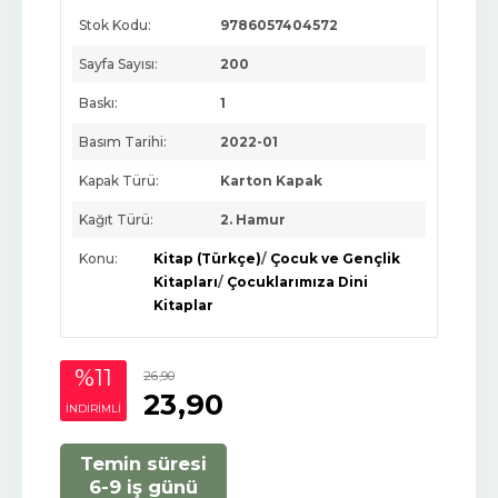
Stok Kodu:
9786057404572
Sayfa Sayısı:
200
Baskı:
1
Basım Tarihi:
2022-01
Kapak Türü:
Karton Kapak
Kağıt Türü:
2. Hamur
Konu:
Kitap (Türkçe)
/
Çocuk ve Gençlik
Kitapları
/
Çocuklarımıza Dini
Kitaplar
%11
26
,90
23
,90
INDIRIMLI
Temin süresi
6-9 iş günü