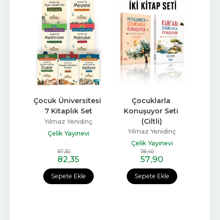
arı 
Çocuk Üniversitesi 
Çocuklarla 
P
ı
7 Kitaplık Set
Konuşuyor Seti 
Ç
(Ciltli)
inç
Yılmaz Yenidinç
Yılmaz Yenidinç
Yı
kuz
Çelik Yayınevi
Çelik Yayınevi
Ç
97
,30
78
,40
82
,35
57
,90
e
Sepete Ekle
Sepete Ekle