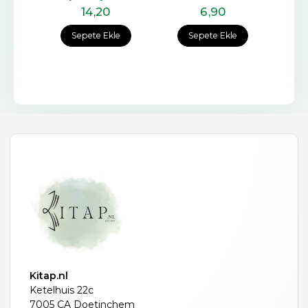
14
,20
6
,90
e
Sepete Ekle
Sepete Ekle
Kitap.nl
Ketelhuis 22c
7005 CA Doetinchem