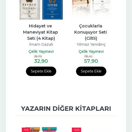
tesi 
Hidayet ve 
Çocuklarla 
P
Set
Maneviyat Kitap 
Konuşuyor Seti 
Ç
Seti (4 Kitap)
(Ciltli)
inç
İmam Gazali
Yılmaz Yenidinç
Yı
vi
Çelik Yayınevi
Çelik Yayınevi
Ç
39
,70
78
,40
32
,90
57
,90
e
Sepete Ekle
Sepete Ekle
YAZARIN DIĞER KITAPLARI
-%
15
-%
26
-%
10