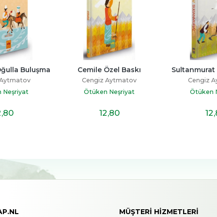
Oğulla Buluşma
Cemile Özel Baskı
Sultanmurat 
 Aytmatov
Cengiz Aytmatov
Cengiz 
 Neşriyat
Ötüken Neşriyat
Ötüken N
2
,80
12
,80
12
AP.NL
MÜŞTERI HIZMETLERI