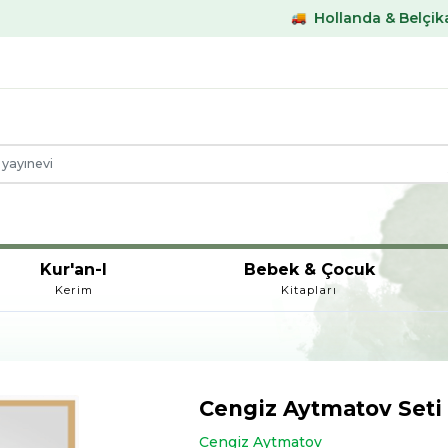
Hollanda & Belçika €59,- üstü k
Kur'an-I
Bebek & Çocuk
Kerim
Kitapları
Cengiz Aytmatov Seti 
Cengiz Aytmatov