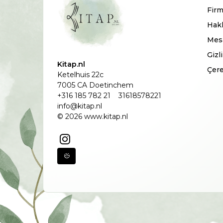
Firm
Hak
Mesa
Gizl
Kitap.nl
Çere
Ketelhuis 22c
7005 CA Doetinchem
+316 185 782 21
31618578221
info@kitap.nl
© 2026 www.kitap.nl