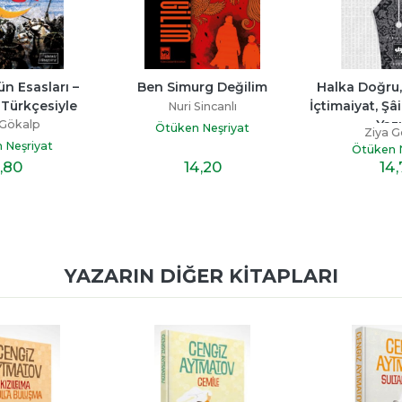
n Esasları – 
Ben Simurg Değilim
Halka Doğru, 
Türkçesiyle
İçtimaiyat, Şâ
Nuri Sincanlı
Yazı
 Gökalp
Ötüken Neşriyat
Ziya G
 Neşriyat
Ötüken N
,80
14
,20
14
YAZARIN DIĞER KITAPLARI