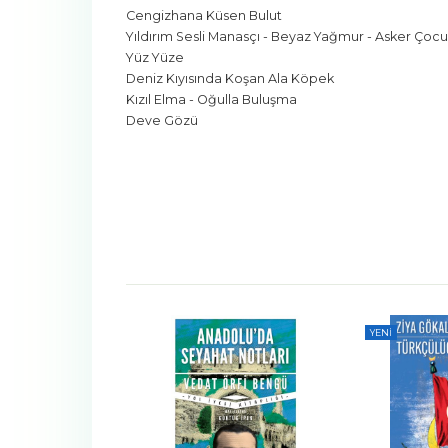
Cengizhana Küsen Bulut
Yıldırım Sesli Manasçı - Beyaz Yağmur - Asker Çoc
Yüz Yüze
Deniz Kıyısında Koşan Ala Köpek
Kızıl Elma - Oğulla Buluşma
Deve Gözü
YENI