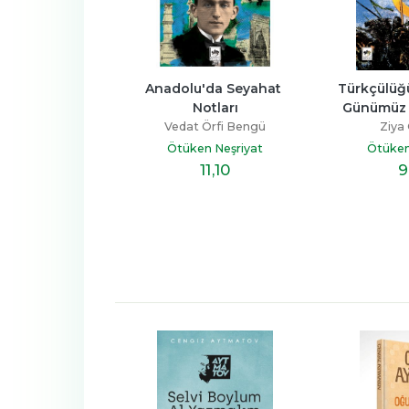
ları Hâkimiyet-i 
Anadolu'da Seyahat 
Türkçülüğü
ni Türkiye, Yeni 
Notları
Günümüz 
Gün
Vedat Örfi Bengü
Ziya
a Gökalp
Ötüken Neşriyat
Ötüken
n Neşriyat
11
,10
9
15
,70