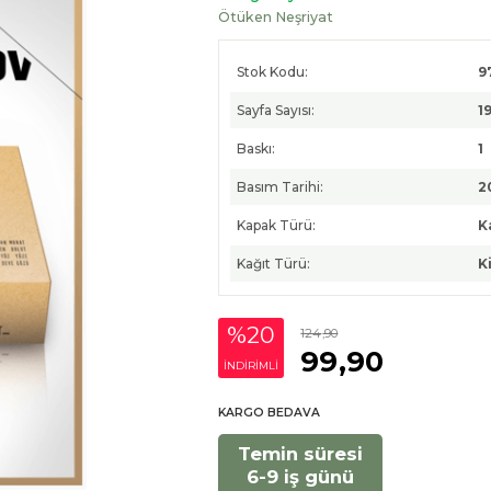
Ötüken Neşriyat
Stok Kodu:
9
Sayfa Sayısı:
1
Baskı:
1
Basım Tarihi:
2
Kapak Türü:
K
Kağıt Türü:
K
%20
124
,90
99
,90
INDIRIMLI
KARGO BEDAVA
Temin süresi
6-9 iş günü