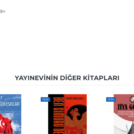
uğu
YAYINEVININ DIĞER KITAPLARI
YENI
YENI