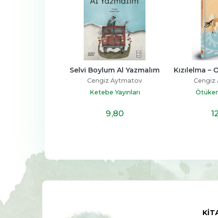
ar & Toprak ve 
Selvi Boylum Al Yazmalım
Kızılelma – 
Flüt
Cengiz Aytmatov
Cengiz
z Aytmatov
Ketebe Yayınları
Ötüken
e Yayınları
17
,10
9
,80
1
KIT