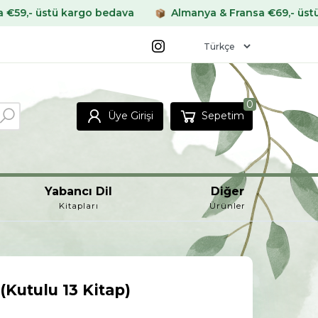
argo bedava
Almanya & Fransa €69,- üstü kargo bedav
0
Üye Girişi
Sepetim
Yabancı Dil
Diğer
Kitapları
Ürünler
(Kutulu 13 Kitap)