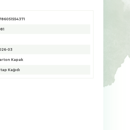
786051554371
981
026-03
arton Kapak
itap Kağıdı