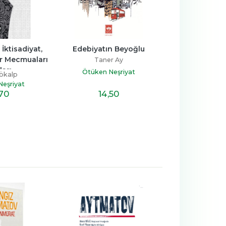
İktisadiyat, 
Edebiyatın Beyoğlu
Hırka-ı Şerif 
ir Mecmuaları 
Hikây
Taner Ay
ları
Ahmed Güne
Ötüken Neşriyat
ökalp
Ötüken Ne
eşriyat
14
,50
12
,3
,70
-%
10