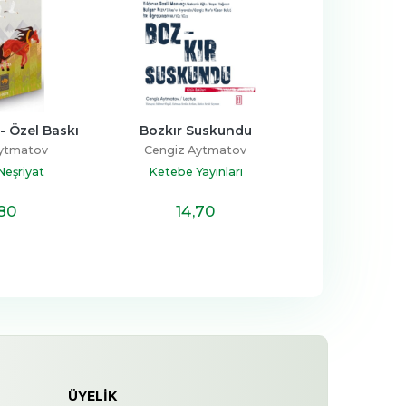
- Özel Baskı
Bozkır Suskundu
Cengiz Aytmatov
Kitap T
Aytmatov
Cengiz Aytmatov
Cengiz Ay
eşriyat
Ketebe Yayınları
Ötüken Ne
11
%10
,80
14
,70
9
İNDİRİM
ÜYELIK