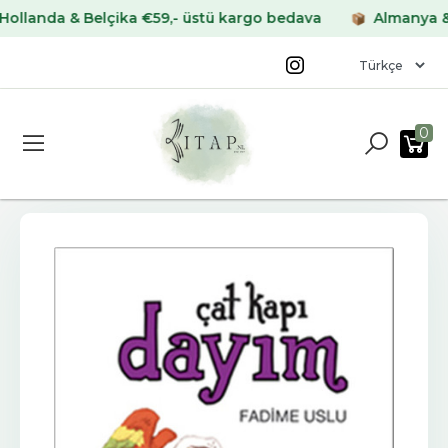
nda & Belçika €59,- üstü kargo bedava
Almanya & Fran
0