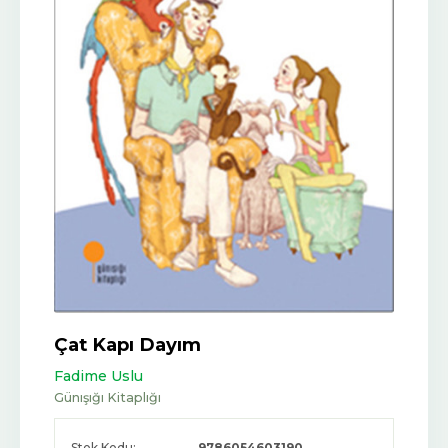
Çat Kapı Dayım
Fadime Uslu
Günışığı Kitaplığı
Stok Kodu:
9786054603190