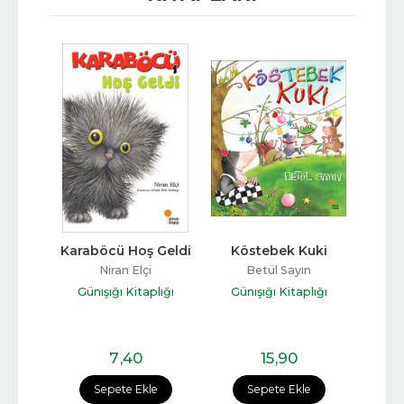
atil 
Karaböcü Hoş Geldi
Köstebek Kuki
Kan
ı
Masa
Niran Elçi
Betül Sayın
T
Günışığı Kitaplığı
Günışığı Kitaplığı
Urs
lığı
Gün
7
,40
15
,90
e
Sepete Ekle
Sepete Ekle