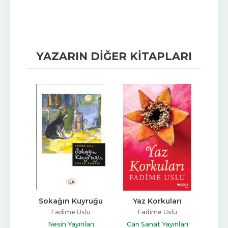
YAZARIN DIĞER KITAPLARI
a
Sokağın Kuyruğu
Yaz Korkuları
Yüze
lu
Fadime Uslu
Fadime Uslu
F
nları
Nesin Yayınları
Can Sanat Yayınları
Can 