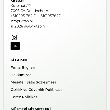
Kitap.nl
Ketelhuis 22c
7005 CA Doetinchem
+316 185 782 21
31618578221
info@kitap.nl
© 2026 www.kitap.nl
KITAP.NL
Firma Bilgileri
Hakkımızda
Mesafeli Satış Sözleşmesi
Gizlilik ve Güvenlik Politikası
Çerez Politikası
MÜŞTERI HIZMETLERI