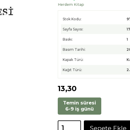
Herdem Kitap
Stok Kodu:
9
Sayfa Sayısı:
1
Baskı:
1
Basım Tarihi:
2
Kapak Türü:
K
Kağıt Türü:
2
13
,30
Temin süresi
6-9 iş günü
Sepete Ekle