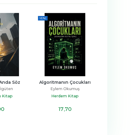
YENI
 Anda Söz
Algoritmanın Çocukları
Prenses E
 Ügüten
Eylem Okumuş
R. Cansu 
 Kitap
Herdem Kitap
Herdem 
90
17
,70
22
,