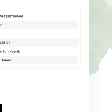
786255796066
70
025-01
arton Kapak
. Hamur