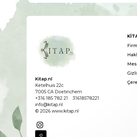
KIT
Firm
Hak
Mesa
Gizl
Kitap.nl
Çere
Ketelhuis 22c
7005 CA Doetinchem
+316 185 782 21
31618578221
info@kitap.nl
© 2026 www.kitap.nl