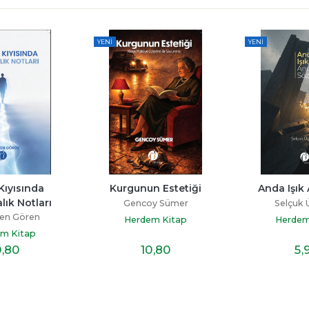
YENI
YENI
Kıyısında 
Kurgunun Estetiği
Anda Işık
lık Notları
Gencoy Sümer
Selçuk
en Gören
Herdem Kitap
Herdem
m Kitap
0
,80
10
,80
5
,