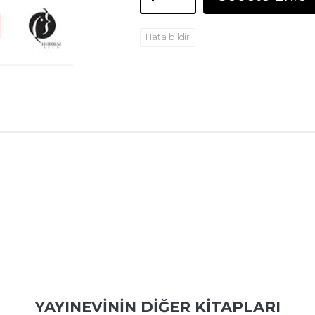
Hata bildir
YAYINEVININ DIĞER KITAPLARI