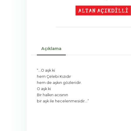
Açıklama
“…O aşk ki
hem Çelebi Kızıdır
hem de aşkın gözleridir.
O aşk ki
Bir halkın acısının
bir aşk ile hecelenmesidir…”