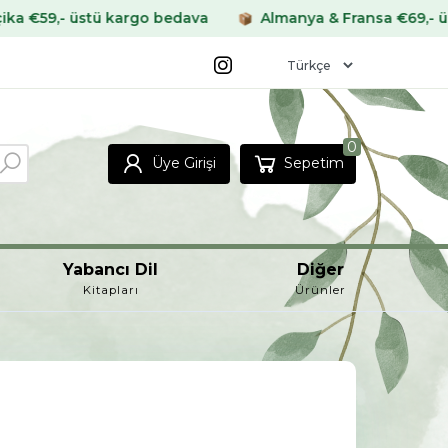
stü kargo bedava
Almanya & Fransa €69,- üstü kargo 
0
Üye Girişi
Sepetim
Yabancı Dil
Diğer
Kitapları
Ürünler