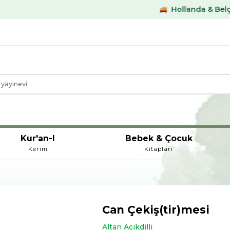
Hollanda & Belçika €59,- ü
Kur'an-I
Bebek & Çocuk
Kerim
Kitapları
Can Çekiş(tir)mesi
Altan Açıkdilli