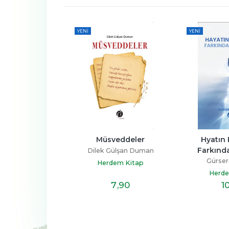
YENI
YENI
e Kalan İzler
Müsveddeler
Hyatın 
Farkında
ül Coşkun
Dilek Gülşan Duman
Gürser
dem Kitap
Herdem Kitap
Herde
7
,40
7
,90
1