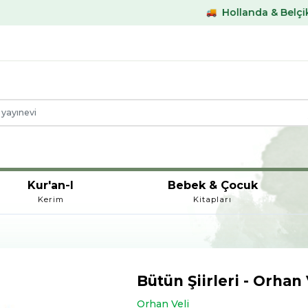
Hollanda & Belçika €59,- üstü 
Kur'an-I
Bebek & Çocuk
Kerim
Kitapları
Bütün Şiirleri - Orhan 
Orhan Veli