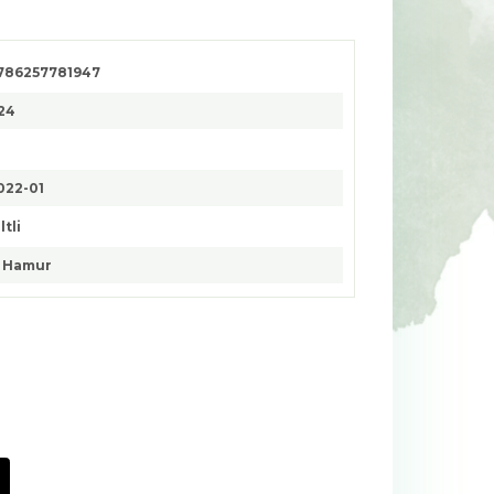
786257781947
24
022-01
ltli
. Hamur