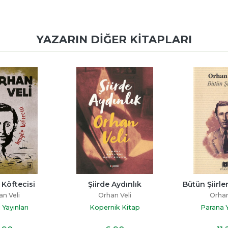
YAZARIN DIĞER KITAPLARI
Köftecisi
Şiirde Aydınlık
Bütün Şiirle
n Veli
Orhan Veli
Orhan
 Yayınları
Kopernik Kitap
Parana Y