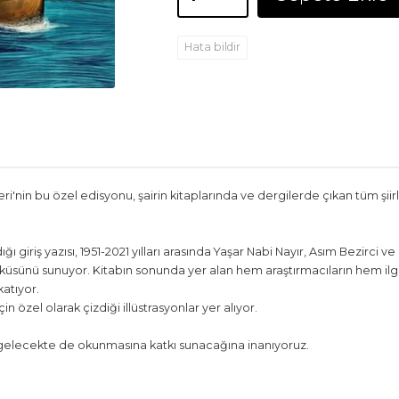
Hata bildir
eri'nin bu özel edisyonu, şairin kitaplarında ve dergilerde çıkan tüm şiirl
 giriş yazısı, 1951-2021 yılları arasında Yaşar Nabi Nayır, Asım Bezirci v
 öyküsünü sunuyor. Kitabın sonunda yer alan hem araştırmacıların hem ilgili
katıyor.
çin özel olarak çizdiği illüstrasyonlar yer alıyor.
 gelecekte de okunmasına katkı sunacağına inanıyoruz.