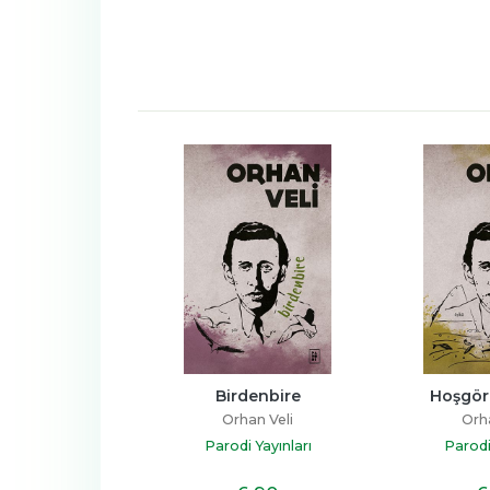
çemediğim
Birdenbire
Hoşgör 
han Veli
Orhan Veli
Orha
i Yayınları
Parodi Yayınları
Parodi