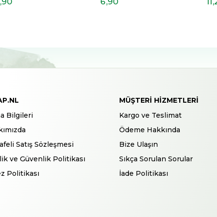
,90
6
,90
11
,
AP.NL
MÜŞTERI HIZMETLERI
a Bilgileri
Kargo ve Teslimat
kımızda
Ödeme Hakkında
feli Satış Sözleşmesi
Bize Ulaşın
ilik ve Güvenlik Politikası
Sıkça Sorulan Sorular
z Politikası
İade Politikası