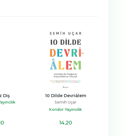
z Diş
10 Dilde Devriâlem
Uyuyana 
ayıncılık
Semih Uçar
S. J. Wa
Koridor Yayıncılık
Koridor Yay
10
14
,20
17
,2