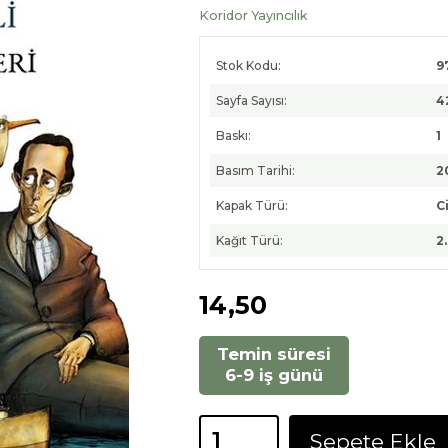
Koridor Yayıncılık
Stok Kodu:
9
Sayfa Sayısı:
4
Baskı:
1
Basım Tarihi:
2
Kapak Türü:
Ci
Kağıt Türü:
2
14
,50
Temin süresi
6-9 iş günü
Sepete Ekle