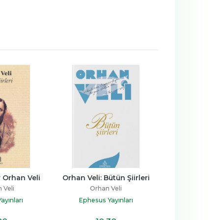
r Orhan Veli
Orhan Veli: Bütün Şiirleri
La Fontaine'i
 Veli
Orhan Veli
Orhan V
ayınları
Ephesus Yayınları
Doğan Ç