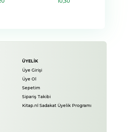
20
10
,30
11
,8
ÜYELIK
Üye Girişi
Üye Ol
Sepetim
Sipariş Takibi
Kitap.nl Sadakat Üyelik Programı