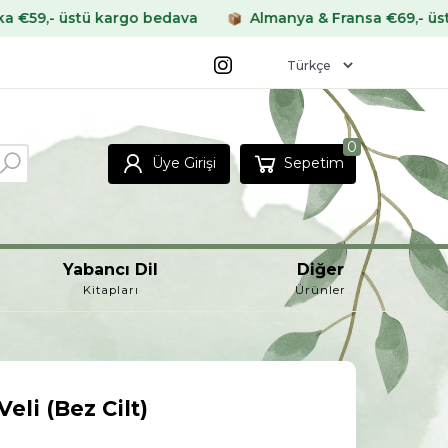
kargo bedava
Almanya & Fransa €69,- üstü kargo beda
0
Üye Girişi
Sepetim
Yabancı Dil
Diğer
Kitapları
Ürünler
Veli (Bez Cilt)