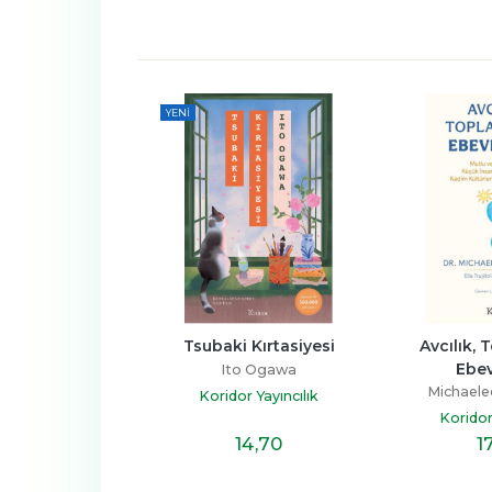
YENI
in Güzel Bir Gün
Tsubaki Kırtasiyesi
Avcılık, T
Ebev
ard Roper
Ito Ogawa
Michaele
r Yayıncılık
Koridor Yayıncılık
Koridor
16
,20
14
,70
1