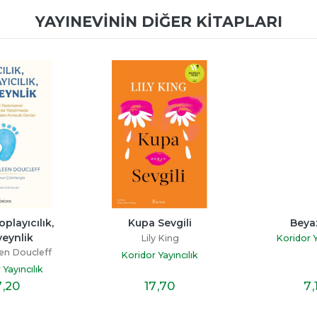
YAYINEVININ DIĞER KITAPLARI
oplayıcılık, 
Kupa Sevgili
Beya
eynlik
Lily King
Koridor Y
en Doucleff
Koridor Yayıncılık
 Yayıncılık
7
,20
17
,70
7
,