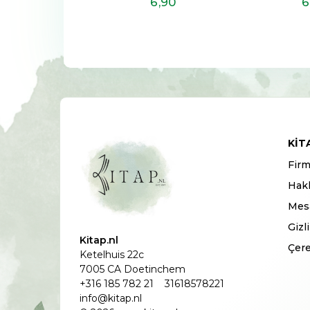
6
,90
6
,90
6
KIT
Firm
Hak
Mesa
Gizl
Kitap.nl
Çere
Ketelhuis 22c
7005 CA Doetinchem
+316 185 782 21
31618578221
info@kitap.nl