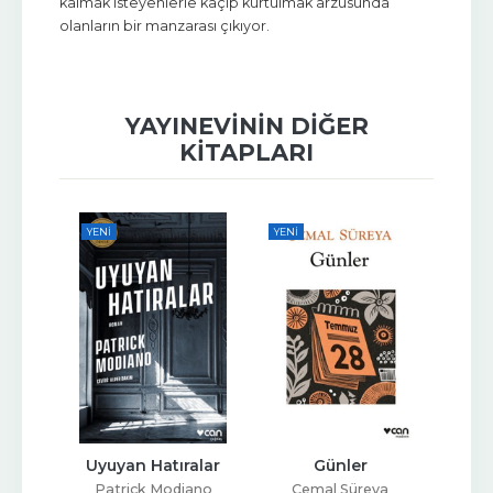
kalmak isteyenlerle kaçıp kurtulmak arzusunda
olanların bir manzarası çıkıyor.
YAYINEVININ DIĞER
KITAPLARI
YENI
YENI
fteri
Uyuyan Hatıralar
Günler
ar
Patrick Modiano
Cemal Süreya
Sait 