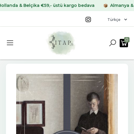
da & Belçika €59,- üstü kargo bedava
Almanya & Frans
0