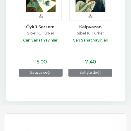
mak
Öykü Sersemi
Kalpyazan
ker
Sibel K. Türker
Sibel K. Türker
Si
arı
Can Sanat Yayınları
Can Sanat Yayınları
Can 
15
,00
7
,40
e
Satışta değil
Satışta değil
S