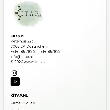
Kitap.nl
Ketelhuis 22c
7005 CA Doetinchem
+316 185 782 21
31618578221
info@kitap.nl
© 2026 www.kitap.nl
KITAP.NL
Firma Bilgileri