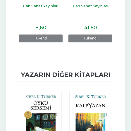
nları
Can Sanat Yayınları
Can Sanat Yayınları
Can 
8
,60
41
,60
Tükendi
Tükendi
YAZARIN DIĞER KITAPLARI