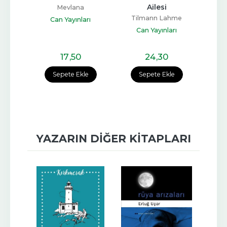
Ailesi
li
Mevlana
Fyo
Tilmann Lahme
D
rı
Can Yayınları
C
Can Yayınları
17
,50
24
,30
e
Sepete Ekle
Sepete Ekle
YAZARIN DIĞER KITAPLARI