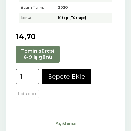
Basım Tarihi:
2020
Konu:
Kitap (Türkçe)
14
,70
Temin süresi
6-9 iş günü
Sepete Ekle
Hata bildir
Açıklama