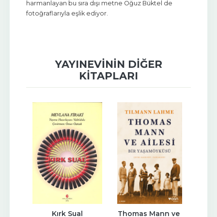
harmanlayan bu sıra dışı metne Oğuz Büktel de
fotoğraflarıyla eşlik ediyor.
YAYINEVININ DIĞER
KITAPLARI
ni
Kırk Sual
Thomas Mann ve 
İ