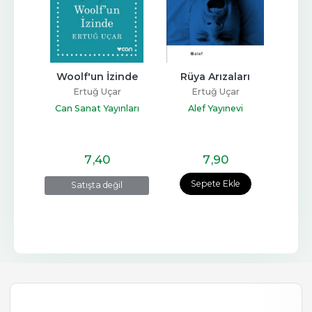
 
Woolf'un İzinde
Rüya Arızaları
Yalnı
ak
Ertuğ Uçar
Ertuğ Uçar
r
Can Sanat Yayınları
Alef Yayınevi
A
nları
7
,40
7
,90
e
Sepete Ekle
Satışta değil