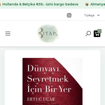
landa & Belçika €59,- üstü kargo bedava
Almanya & Fr
0