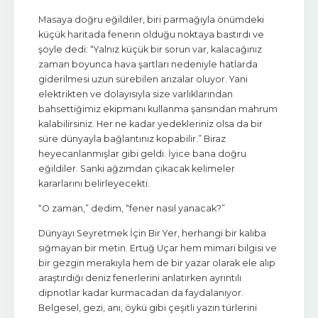
Masaya doğru eğildiler, biri parmağıyla önümdeki
küçük haritada fenerin olduğu noktaya bastırdı ve
şöyle dedi: “Yalnız küçük bir sorun var, kalacağınız
zaman boyunca hava şartları nedeniyle hatlarda
giderilmesi uzun sürebilen arızalar oluyor. Yani
elektrikten ve dolayısıyla size varlıklarından
bahsettiğimiz ekipmanı kullanma şansından mahrum
kalabilirsiniz. Her ne kadar yedekleriniz olsa da bir
süre dünyayla bağlantınız kopabilir.” Biraz
heyecanlanmışlar gibi geldi. İyice bana doğru
eğildiler. Sanki ağzımdan çıkacak kelimeler
kararlarını belirleyecekti.
“O zaman,” dedim, “fener nasıl yanacak?”
Dünyayı Seyretmek İçin Bir Yer, herhangi bir kalıba
sığmayan bir metin. Ertuğ Uçar hem mimari bilgisi ve
bir gezgin merakıyla hem de bir yazar olarak ele alıp
araştırdığı deniz fenerlerini anlatırken ayrıntılı
dipnotlar kadar kurmacadan da faydalanıyor.
Belgesel, gezi, anı, öykü gibi çeşitli yazın türlerini