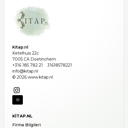
Kitap.nl
Ketelhuis 22c
7005 CA Doetinchem
+316 185 782 21
31618578221
info@kitap.nl
© 2026 www.kitap.nl
KITAP.NL
Firma Bilgileri