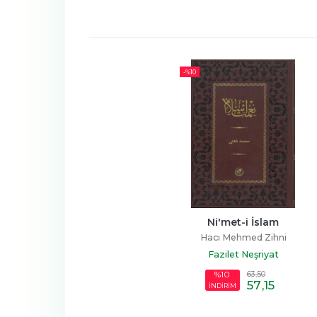
-%
10
Ni'met-i İslam
Hacı Mehmed Zihni
Fazilet Neşriyat
63
,50
%10
57
,15
İNDİRİM