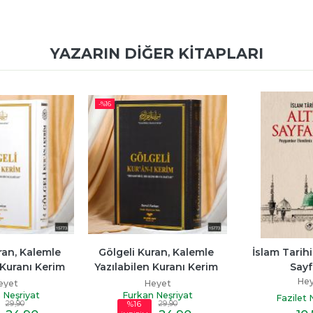
YAZARIN DIĞER KITAPLARI
-%
16
ran, Kalemle 
Gölgeli Kuran, Kalemle 
İslam Tarihi
 Kuranı Kerim 
Yazılabilen Kuranı Kerim 
Sayf
eyaz)
(Siyah)
He
eyet
Heyet
 Neşriyat
Furkan Neşriyat
Fazilet 
29
,90
29
,90
%16