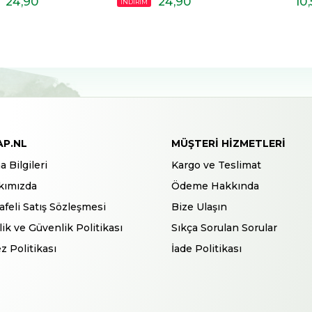
24
,90
24
,90
10
İNDİRİM
AP.NL
MÜŞTERI HIZMETLERI
a Bilgileri
Kargo ve Teslimat
kımızda
Ödeme Hakkında
feli Satış Sözleşmesi
Bize Ulaşın
ilik ve Güvenlik Politikası
Sıkça Sorulan Sorular
z Politikası
İade Politikası