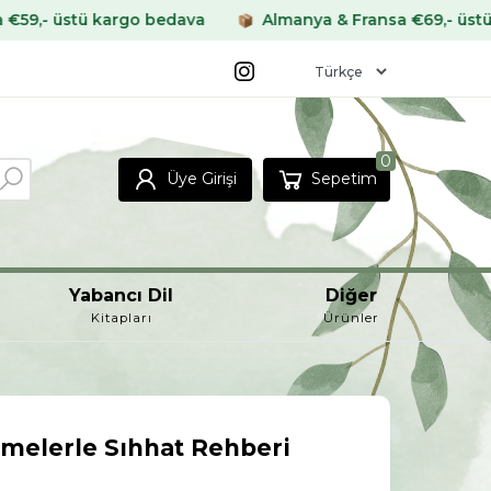
 kargo bedava
Almanya & Fransa €69,- üstü kargo bed
0
Üye Girişi
Sepetim
Yabancı Dil
Diğer
Kitapları
Ürünler
çmelerle Sıhhat Rehberi