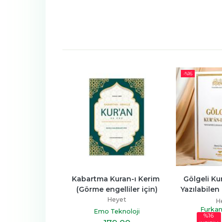
-%
16
Harita Rehber
Kabartma Kuran-ı Kerim 
Gölgeli Ku
(Görme engelliler için)
Yazılabilen
Heyet
(B
Heyet
H
abevi Yayınları
Furkan
Emo Teknoloji
%16