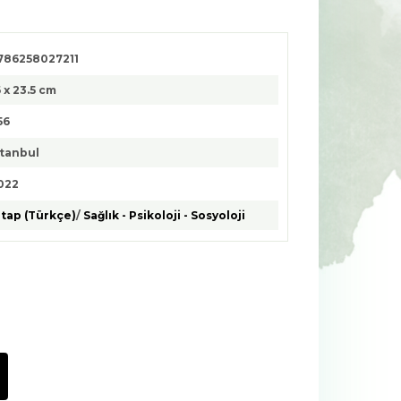
786258027211
6 x 23.5 cm
56
stanbul
022
itap (Türkçe)
/
Sağlık - Psikoloji - Sosyoloji