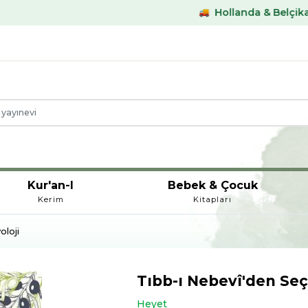
Hollanda & Belçika €59,- üstü
Kur'an-I
Bebek & Çocuk
Kerim
Kitapları
oloji
Tıbb-ı Nebevî'den Se
Heyet