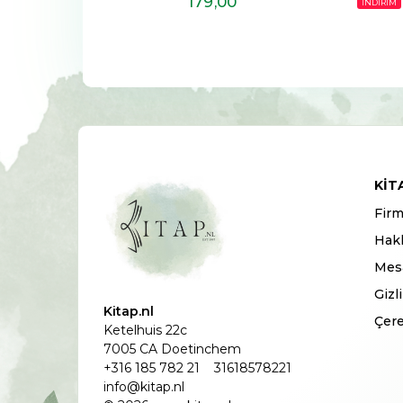
17
,90
179
,00
İNDİRİM
KIT
Firm
Hak
Mesa
Gizl
Kitap.nl
Çere
Ketelhuis 22c
7005 CA Doetinchem
+316 185 782 21
31618578221
info@kitap.nl