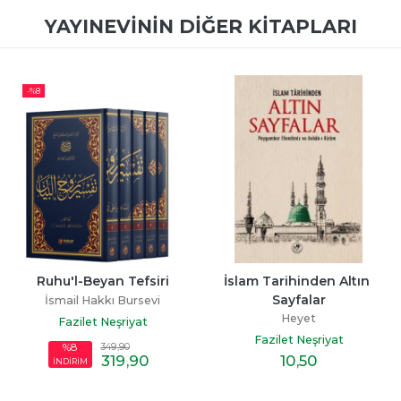
YAYINEVININ DIĞER KITAPLARI
-%
8
Ruhu'l-Beyan Tefsiri
İslam Tarihinden Altın 
Sayfalar
İsmail Hakkı Bursevi
Heyet
Fazilet Neşriyat
Fazilet Neşriyat
349
,90
%8
319
,90
10
,50
İNDİRİM