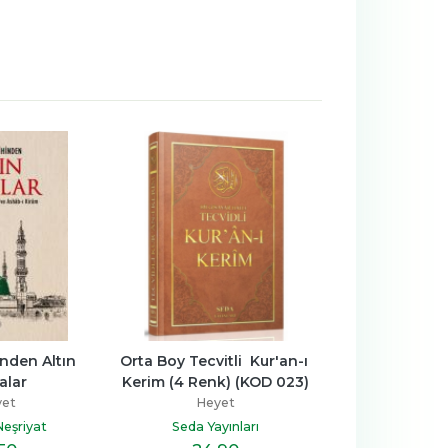
nden Altın 
Orta Boy Tecvitli  Kur'an-ı 
Mesnevi'den C
alar
Kerim (4 Renk) (KOD 023)
Kırmızı 
yet
Heyet
Heye
Neşriyat
Seda Yayınları
Doğan N