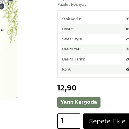
Fazilet Neşriyat
Stok Kodu:
9
Boyut:
1
Sayfa Sayısı:
2
Basım Yeri:
i
Basım Tarihi:
2
Konu:
K
12
,90
Yarın Kargoda
Sepete Ekle