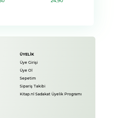
,50
24
,90
29
,
ÜYELIK
Üye Girişi
Üye Ol
Sepetim
Sipariş Takibi
Kitap.nl Sadakat Üyelik Programı