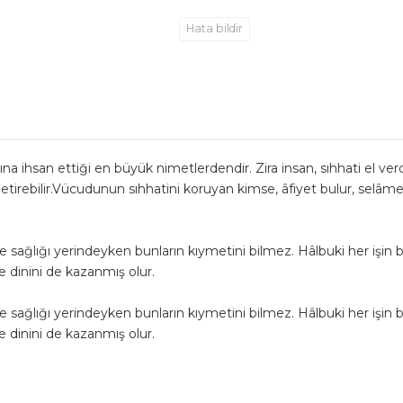
Hata bildir
rına ihsan ettiği en büyük nimetlerdendir. Zira insan, sıhhati el ve
e getirebilir.Vücudunun sıhhatini koruyan kimse, âfiyet bulur, selâmet
sağlığı yerindeyken bunların kıymetini bilmez. Hâlbuki her işin başı 
de dinini de kazanmış olur.
sağlığı yerindeyken bunların kıymetini bilmez. Hâlbuki her işin başı 
de dinini de kazanmış olur.