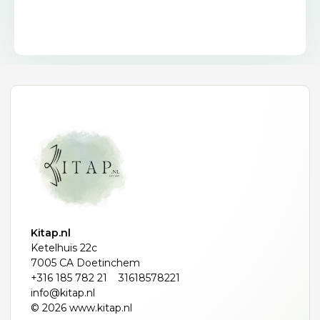
Kitap.nl
Ketelhuis 22c
7005 CA Doetinchem
+316 185 782 21
31618578221
info@kitap.nl
© 2026 www.kitap.nl