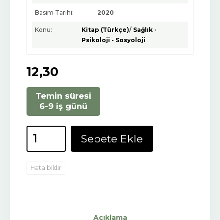
Basım Tarihi:
2020
Konu:
Kitap (Türkçe)
/
Sağlık -
Psikoloji - Sosyoloji
12
,30
Temin süresi
6-9 iş günü
Sepete Ekle
Hata bildir
Açıklama