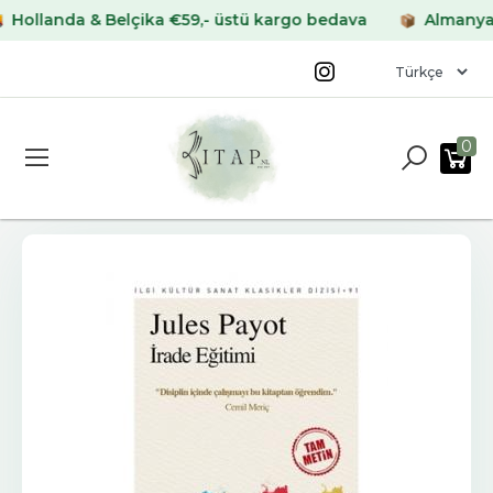
anda & Belçika €59,- üstü kargo bedava
Almanya & Fra
0