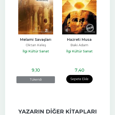
un 
Melami Savaşları
Hazreti Musa
Atat
Oktan Keleş
Baki Adam
eş
O
İlgi Kültür Sanat
İlgi Kültür Sanat
anat
Yayınları
Yayınları
İlg
9
,10
7
,40
e
Sepete Ekle
Tükendi
YAZARIN DIĞER KITAPLARI