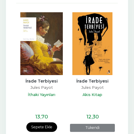
yesi
İrade Terbiyesi
İrade Terbiyesi
İrad
Zihin
t
Jules Payot
Jules Payot
İra
nları
İthaki Yayınları
Akis Kitap
M
13
,70
12
,30
e
Sepete Ekle
Tükendi