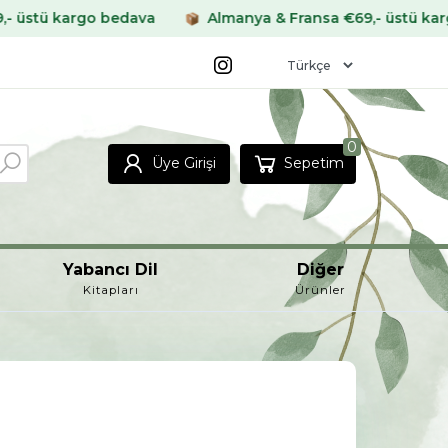
edava
Almanya & Fransa €69,- üstü kargo bedava
0
Üye Girişi
Sepetim
Yabancı Dil
Diğer
Kitapları
Ürünler