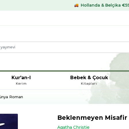
Hollanda & Belçika €59,- üstü kargo b
Kur'an-I
Bebek & Çocuk
Kerim
Kitapları
ünya Roman
Beklenmeyen Misafir
Agatha Christie