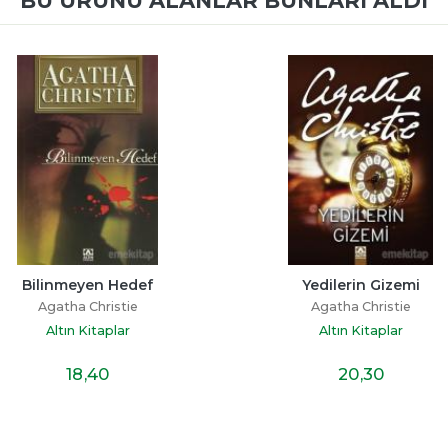
BU ÜRÜNÜ ALANLAR BUNLARI ALDI
Bilinmeyen Hedef
Yedilerin Gizemi
Agatha Christie
Agatha Christie
Altın Kitaplar
Altın Kitaplar
18
,40
20
,30