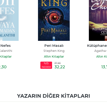
 Masalı
Kütüphanedeki Ceset
Ust
en King
Agatha Christie
Robert
 Kitaplar
Altın Kitaplar
Altın K
37
,90
32
,22
13
,70
27
YAZARIN DIĞER KITAPLARI