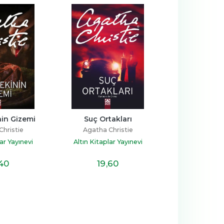
takları
Pembe Evdeki Ölü
Parker Pyne İ
hristie
Agatha Christie
Agatha Ch
ar Yayınevi
Altın Kitaplar Yayınevi
Altın Kitapla
,60
18
,10
15
,7