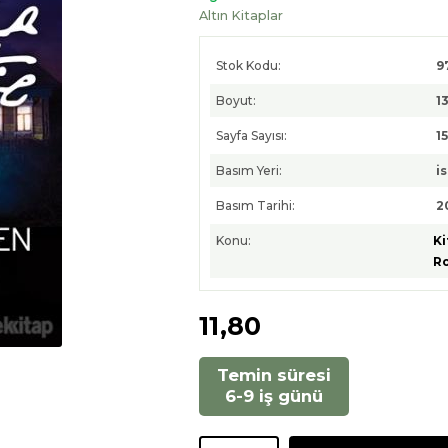
Altın Kitaplar
Stok Kodu:
9
Boyut:
13
Sayfa Sayısı:
1
Basım Yeri:
i
Basım Tarihi:
2
Konu:
Ki
R
11
,80
Temin süresi
6-9 iş günü