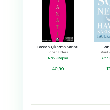
ıkarma Sanatı
Son Nefes
Peri
st Elffers
Paul Kalanithi
Steph
n Kitaplar
Altın Kitaplar
Altın
%15
40
,90
12
,30
İNDİRİM