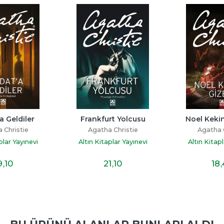
rt Yolcusu
Noel Kekinin Gizemi
Suç Or
 Christie
Agatha Christie
Agatha C
plar Yayınevi
Altın Kitaplar Yayınevi
Altın Kitapl
1
,10
18
,40
19