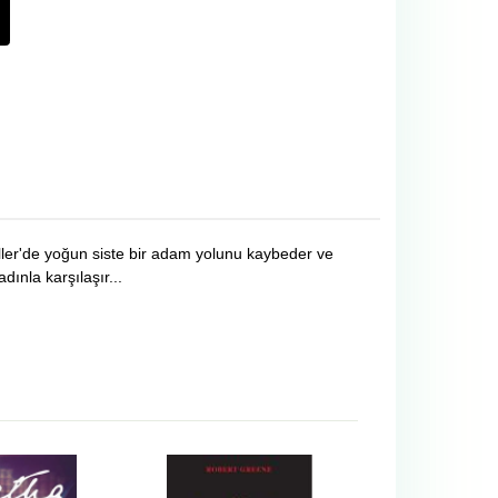
ller'de yoğun siste bir adam yolunu kaybeder ve
ınla karşılaşır...
-%
15