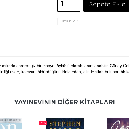
Sepete Ekle
Hata bildir
aslında esrarangiz bir cinayet öyküsü olarak tanımlanabilir. Güney Ga
rdiği evde, kocasını öldürdüğünü iddia eden, elinde silah bulunan bir kad
YAYINEVININ DIĞER KITAPLARI