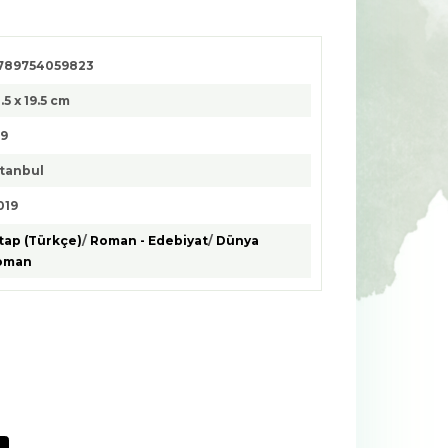
789754059823
.5 x 19.5 cm
59
stanbul
019
tap (Türkçe)
/
Roman - Edebiyat
/
Dünya
oman