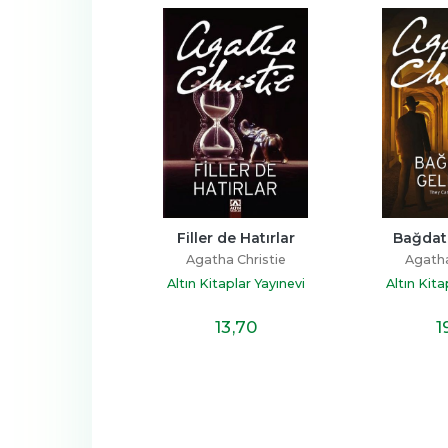
 de Hatırlar
Bağdata Geldiler
Frankfu
a Christie
Agatha Christie
Agatha
taplar Yayınevi
Altın Kitaplar Yayınevi
Altın Kita
13
,70
19
,10
2