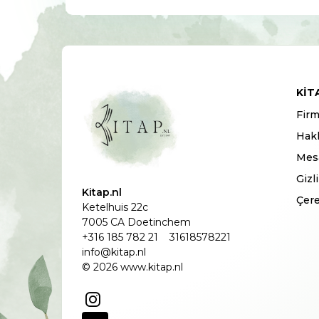
KIT
Firm
Hak
Mesa
Gizl
Kitap.nl
Çere
Ketelhuis 22c
7005 CA Doetinchem
+316 185 782 21
31618578221
info@kitap.nl
© 2026 www.kitap.nl