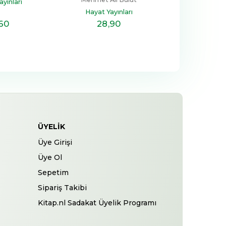
yınları
Mehmet Al
Hayat Yayınları
Hayat Yay
,60
28
,90
22
,
ÜYELIK
Üye Girişi
Üye Ol
Sepetim
Sipariş Takibi
Kitap.nl Sadakat Üyelik Programı