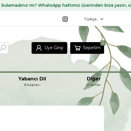
mı? WhatsApp hattımız üzerinden bize yazın, sizin için temin
0
Üye Girişi
Sepetim
Yabancı Dil
Diğer
Kitapları
Ürünler