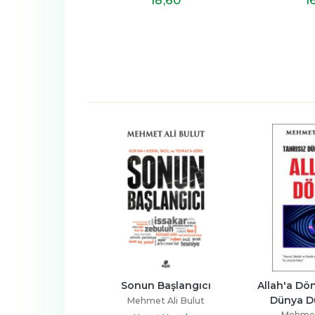
ız Hükümler
Sonun Başlangıcı
Allah'a Dön
Dünya D
t Ali Bulut
Mehmet Ali Bulut
Mehmet 