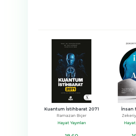
arti Yönetimi
Kuantum İstihbarat 2071
İnsan 
t Topaloğlu
Ramazan Biçer
Zekeriy
t Yayınları
Hayat Yayınları
Hayat 
29
,40
18
,60
1