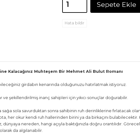
Sepete Ekle
Hata bildir
ine Kalacağınız Muhteşem Bir Mehmet Ali Bulut Romanı
ebileceğiniz girdabın kenarında olduğunuzu hatırlatmak istiyoruz.
ve şekillendirilmiş inanç sahipleri için yıkıcı sonuçlar doğurabilir.
nda sağa sola savurduktan sonra sahibinin ruh derinliklerine fırlatacak ol
apta, her okur kendi ruh hallerinden birini ya da birkaçını bulabilecektir
ız, dünyaya nereden, hangi açıyla baktığınızla doğru orantılıdır. Görece
arak da algılanabilir.