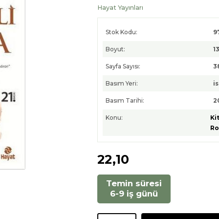
Hayat Yayınları
Stok Kodu:
9
Boyut:
1
Sayfa Sayısı:
3
Basım Yeri:
i
Basım Tarihi:
2
Konu:
Ki
R
22
,10
Temin süresi
6-9 iş günü