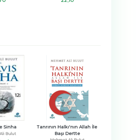
ve Sinha
Tanrının Halkı'nın Allah İle 
Asya'nın Ayak 
Başı Dertte
Doğu Medeni
li Bulut
Yeniden Yü
Mehmet Ali Bulut