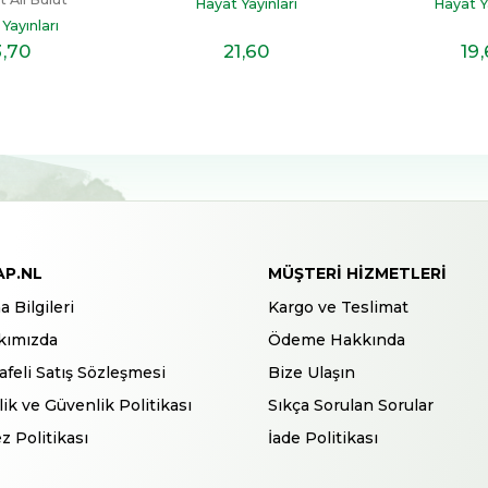
Hayat Yayınları
Hayat Ya
Yayınları
3
,70
21
,60
19
AP.NL
MÜŞTERI HIZMETLERI
a Bilgileri
Kargo ve Teslimat
kımızda
Ödeme Hakkında
feli Satış Sözleşmesi
Bize Ulaşın
ilik ve Güvenlik Politikası
Sıkça Sorulan Sorular
z Politikası
İade Politikası