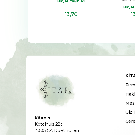
t Yayınları
Hayat Yayınları
Hayat 
22
,10
13
,70
1
KIT
Firm
Hak
Mesa
Gizl
Kitap.nl
Çere
Ketelhuis 22c
7005 CA Doetinchem