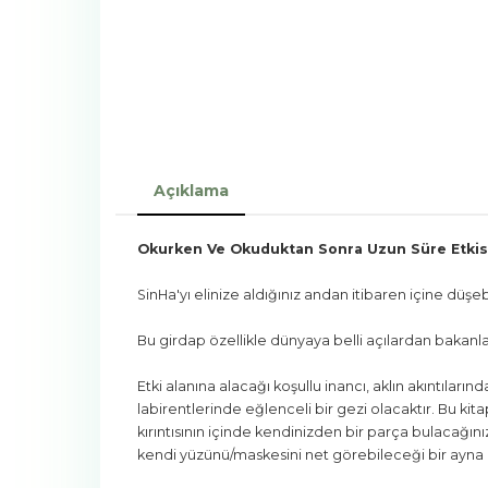
Açıklama
Okurken Ve Okuduktan Sonra Uzun Süre Etkis
SinHa'yı elinize aldığınız andan itibaren içine düş
Bu girdap özellikle dünyaya belli açılardan bakanlar 
Etki alanına alacağı koşullu inancı, aklın akıntıları
labirentlerinde eğlenceli bir gezi olacaktır. Bu kit
kırıntısının içinde kendinizden bir parça bulacağın
kendi yüzünü/maskesini net görebileceği bir ayna ol