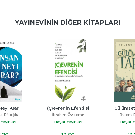
YAYINEVININ DIĞER KITAPLARI
Neyi Arar
(Ç)evrenin Efendisi
Gülümset
a Efiloğlu
İbrahim Özdemir
Bülent
Yayınları
Hayat Yayınları
Hayat Ya
6
,20
19
,60
13