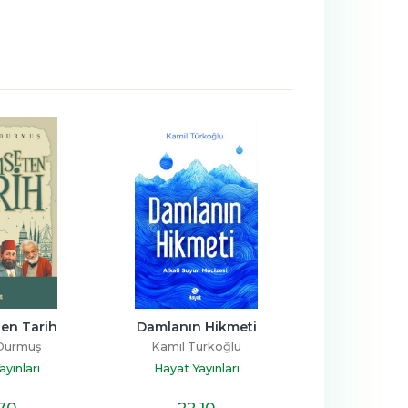
en Tarih
Damlanın Hikmeti
İslam 
 Durmuş
Kamil Türkoğlu
Cüneyt 
yınları
Hayat Yayınları
Hayat Yay
,70
22
,10
14
,7