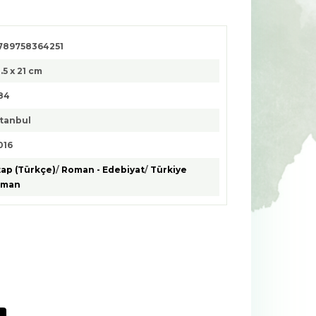
789758364251
3.5 x 21 cm
84
stanbul
016
tap (Türkçe)
/
Roman - Edebiyat
/
Türkiye
oman