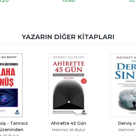
YAZARIN DIĞER KITAPLARI
üş - Tanrısız 
Ahirette 45 Gün
Derviş 
üzeninden
Mehmet Ali Bulut
Mehmet A
Ali Bulut