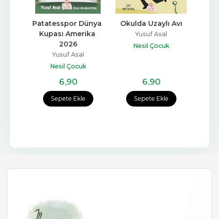
 Seti 
Patatesspor Dünya 
Okulda Uzaylı Avı
Baya
ru 
Kupası Amerika 
Yusuf Asal
)
2026
Nesil Çocuk
l
Yusuf Asal
k
Nesil Çocuk
6
,90
6
,90
e
Sepete Ekle
Sepete Ekle