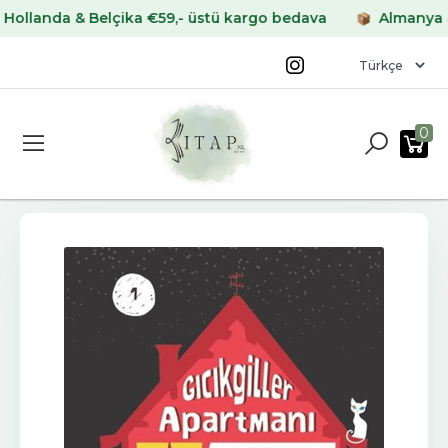
anda & Belçika €59,- üstü kargo bedava
Almanya & Fra
0