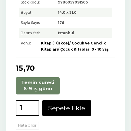
Stok Kodu:
9786057091505
Boyut:
14,0 x 21,0
Sayfa Sayısı:
176
Basım Yeri:
Istanbul
Konu:
Kitap (Türkçe)
/
Çocuk ve Gençlik
Kitapları
/
Çocuk Kitapları 0 - 10 yaş
15
,70
Temin süresi
6-9 iş günü
Sepete Ekle
Hata bildir