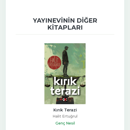
YAYINEVININ DIĞER
KITAPLARI
Kırık Terazi
Halit Ertuğrul
Genç Nesil