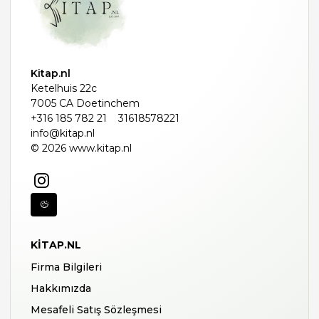
Kitap.nl
Ketelhuis 22c
7005 CA Doetinchem
+316 185 782 21
31618578221
info@kitap.nl
© 2026 www.kitap.nl
KITAP.NL
Firma Bilgileri
Hakkımızda
Mesafeli Satış Sözleşmesi