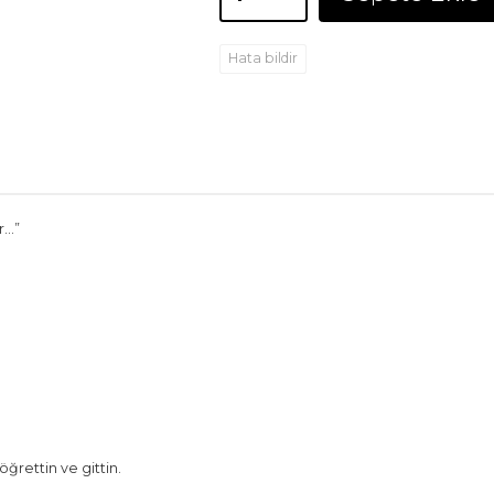
Hata bildir
r…”
öğrettin ve gittin.