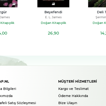
zgür
Beyefendi
Deli 
. James
E. L. James
Şermin
itapçılık
Doğan Kitapçılık
Doğan Ki
4
,00
26
,90
14
AP.NL
MÜŞTERI HIZMETLERI
a Bilgileri
Kargo ve Teslimat
kımızda
Ödeme Hakkında
feli Satış Sözleşmesi
Bize Ulaşın