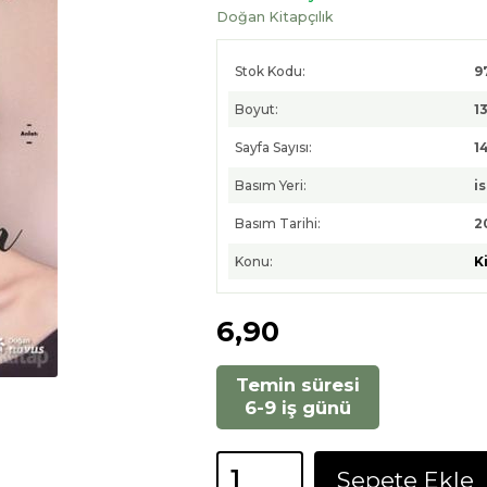
Doğan Kitapçılık
Stok Kodu:
9
Boyut:
1
Sayfa Sayısı:
1
Basım Yeri:
i
Basım Tarihi:
2
Konu:
K
6
,90
Temin süresi
6-9 iş günü
Sepete Ekle