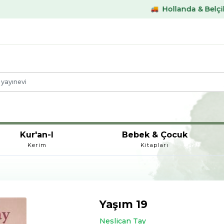
Hollanda & Belçika €59,- üst
Kur'an-I
Bebek & Çocuk
Kerim
Kitapları
Yaşım 19
Neslican Tay