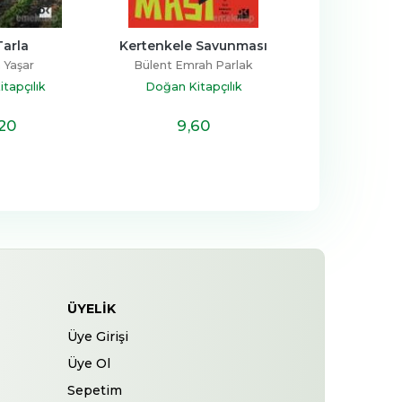
Tarla
Kertenkele Savunması
Atatürk'ün
 Yaşar
Bülent Emrah Parlak
Zülfü Liv
tapçılık
Doğan Kitapçılık
Doğan Kita
,20
9
,60
6
,9
ÜYELIK
Üye Girişi
Üye Ol
Sepetim