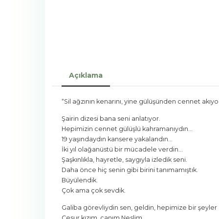
Açıklama
“Sil ağzının kenarını, yine gülüşünden cennet akıyo
Şairin dizesi bana seni anlatıyor.
Hepimizin cennet gülüşlü kahramanıydın…
19 yaşındaydın kansere yakalandın…
İki yıl olağanüstü bir mücadele verdin…
Şaşkınlıkla, hayretle, saygıyla izledik seni.
Daha önce hiç senin gibi birini tanımamıştık.
Büyülendik.
Çok ama çok sevdik.
Galiba görevliydin sen, geldin, hepimize bir şeyler 
Cesur kızım, canım Neslim.