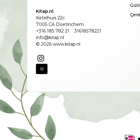
Gizl
Kitap.nl
Çere
Ketelhuis 22c
7005 CA Doetinchem
+316 185 782 21
31618578221
info@kitap.nl
© 2026 www.kitap.nl