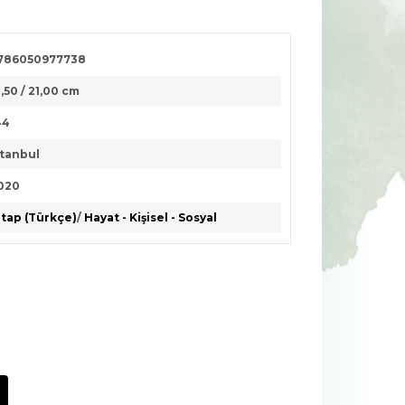
786050977738
3,50 / 21,00 cm
44
stanbul
020
itap (Türkçe)
/
Hayat - Kişisel - Sosyal