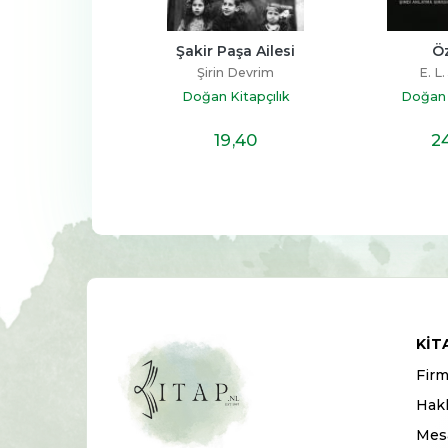
Piraye
Şakir Paşa Ailesi
Ö
nan Tan
Şirin Devrim
E. L
 Kitapçılık
Doğan Kitapçılık
Doğan K
25
,70
19
,40
2
KIT
Firm
Hak
Mesa