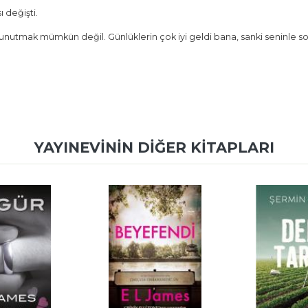
 değişti.
nutmak mümkün değil. Günlüklerin çok iyi geldi bana, sanki seninle s
YAYINEVININ DIĞER KITAPLARI