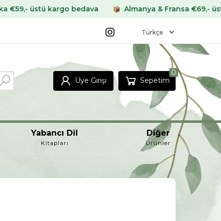
ü kargo bedava
Almanya & Fransa €69,- üstü kargo be
0
Üye Girişi
Sepetim
Yabancı Dil
Diğer
Kitapları
Ürünler