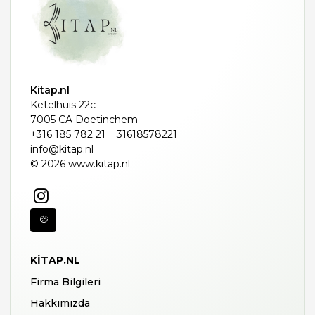
Kitap.nl
Ketelhuis 22c
7005 CA Doetinchem
+316 185 782 21
31618578221
info@kitap.nl
© 2026 www.kitap.nl
KITAP.NL
Firma Bilgileri
Hakkımızda