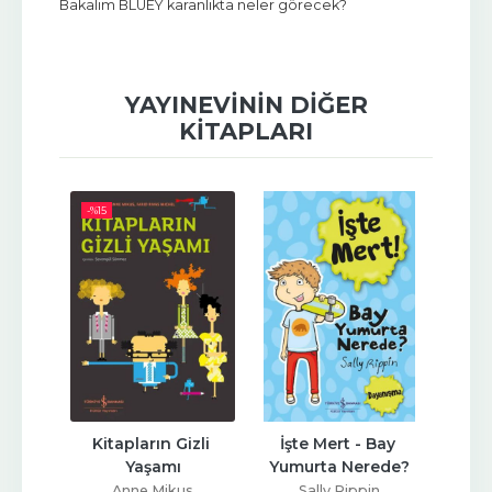
Bakalım BLUEY karanlıkta neler görecek?
YAYINEVININ DIĞER
KITAPLARI
-%
15
li 
Kitapların Gizli 
İşte Mert - Bay 
Kı
Kitap 
Yaşamı
Yumurta Nerede?
De
A
Anne Mikus
Sally Rippin