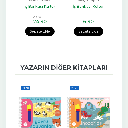
Ali
Jean
İş Bankası Kültür
İş Bankası Kültür
ltür
Yayınları
Yayınları
İş 
29
,40
24
,90
6
,90
e
Sepete Ekle
Sepete Ekle
YAZARIN DIĞER KITAPLARI
YENI
YENI
YENI