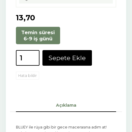
13
,70
Temin süresi
6-9 iş günü
Sepete Ekle
Hata bildir
Açıklama
BLUEY ile rüya gibi bir gece macerasına adım at!