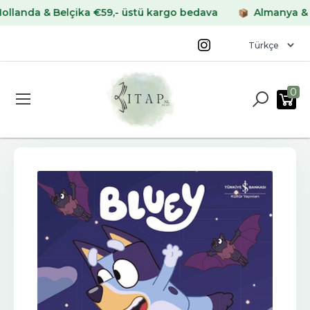
nda & Belçika €59,- üstü kargo bedava
Almanya & Fran
0