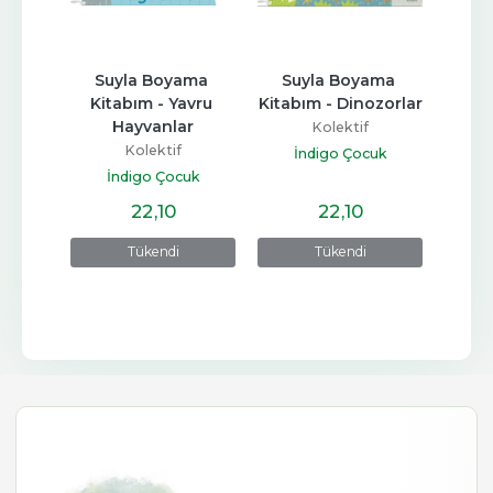
Yüzyılı
Suyla Boyama 
Suyla Boyama 
Su
Kitabım - Yavru 
Kitabım - Dinozorlar
Kita
Hayvanlar
H
Kolektif
ları
Kolektif
İndigo Çocuk
İndigo Çocuk
İ
22
,10
22
,10
Tükendi
Tükendi