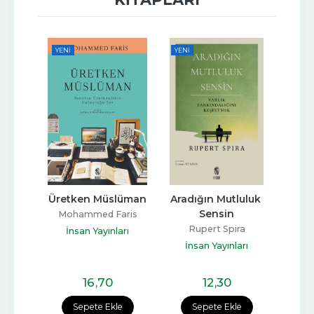
YENI
YENI
YENI
yor
Üretken Müslüman
Aradığın Mutluluk 
Göz 
Sensin
Dil 
ktar
Mohammed Faris
Rupert Spira
arı
İnsan Yayınları
İnsan Yayınları
İn
16
,70
12
,30
e
Sepete Ekle
Sepete Ekle