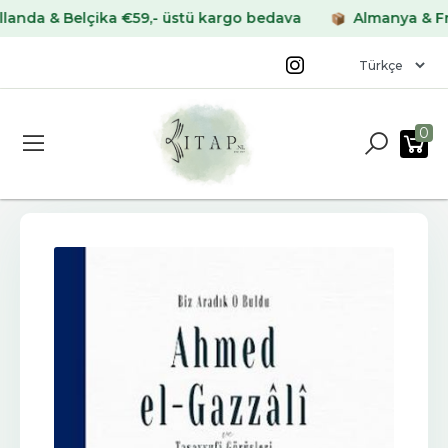
a & Belçika €59,- üstü kargo bedava
Almanya & Fransa
0