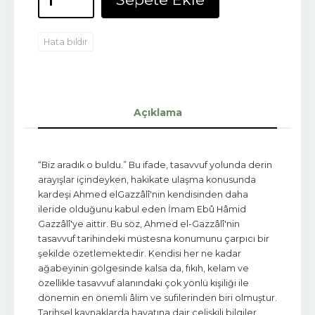
Hata bildir
Açıklama
“Biz aradık o buldu.” Bu ifade, tasavvuf yolunda derin
arayışlar içindeyken, hakikate ulaşma konusunda
kardeşi Ahmed elGazzâlî'nin kendisinden daha
ileride olduğunu kabul eden İmam Ebû Hâmid
Gazzâlî'ye aittir. Bu söz, Ahmed el-Gazzâlî'nin
tasavvuf tarihindeki müstesna konumunu çarpıcı bir
şekilde özetlemektedir. Kendisi her ne kadar
ağabeyinin gölgesinde kalsa da, fıkıh, kelam ve
özellikle tasavvuf alanındaki çok yönlü kişiliği ile
dönemin en önemli âlim ve sufilerinden biri olmuştur.
Tarihsel kaynaklarda hayatına dair çelişkili bilgiler