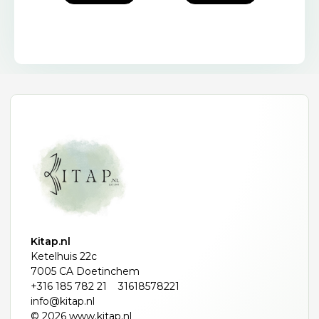
Kitap.nl
Ketelhuis 22c
7005 CA Doetinchem
+316 185 782 21
31618578221
info@kitap.nl
© 2026 www.kitap.nl