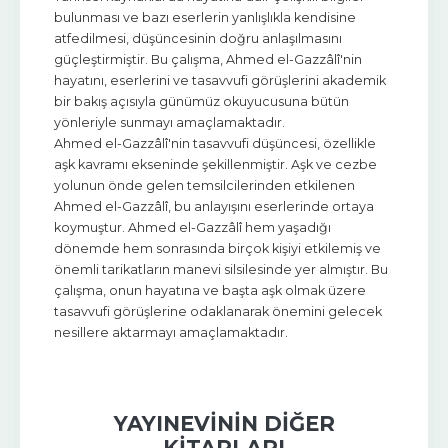
bulunması ve bazı eserlerin yanlışlıkla kendisine
atfedilmesi, düşüncesinin doğru anlaşılmasını
güçleştirmiştir. Bu çalışma, Ahmed el-Gazzâlî'nin
hayatını, eserlerini ve tasavvufi görüşlerini akademik
bir bakış açısıyla günümüz okuyucusuna bütün
yönleriyle sunmayı amaçlamaktadır.
Ahmed el-Gazzâlî'nin tasavvufi düşüncesi, özellikle
aşk kavramı ekseninde şekillenmiştir. Aşk ve cezbe
yolunun önde gelen temsilcilerinden etkilenen
Ahmed el-Gazzâlî, bu anlayışını eserlerinde ortaya
koymuştur. Ahmed el-Gazzâlî hem yaşadığı
dönemde hem sonrasında birçok kişiyi etkilemiş ve
önemli tarikatların manevi silsilesinde yer almıştır. Bu
çalışma, onun hayatına ve başta aşk olmak üzere
tasavvufi görüşlerine odaklanarak önemini gelecek
nesillere aktarmayı amaçlamaktadır.
YAYINEVININ DIĞER
KITAPLARI