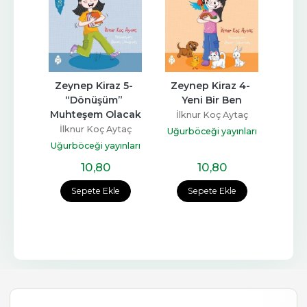
Zeynep Kiraz 5- 
Zeynep Kiraz 4- 
Zey
iliği 
“Dönüşüm” 
Yeni Bir Ben
Oku
am
Muhteşem Olacak
İlknur Koç Aytaç
İlk
ytaç
İlknur Koç Aytaç
Uğurböceği yayınları
Uğurb
rı
Uğurböceği yayınları
10
,80
10
,80
e
Sepete Ekle
Sepete Ekle