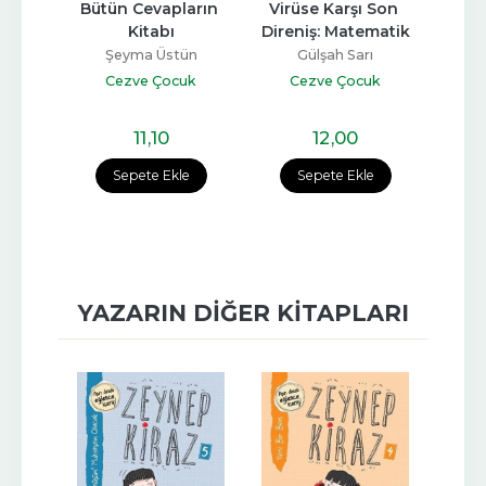
rihi
Bütün Cevapların 
Virüse Karşı Son 
Bir
Kitabı
Direniş: Matematik
r
Şeyma Üstün
Gülşah Sarı
S
uk
Cezve Çocuk
Cezve Çocuk
C
11
,10
12
,00
e
Sepete Ekle
Sepete Ekle
YAZARIN DIĞER KITAPLARI