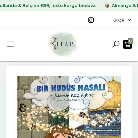
da & Belçika €59,- üstü kargo bedava
Almanya & Frans
0