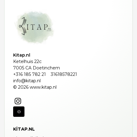
Kitap.nl
Ketelhuis 22c
7005 CA Doetinchem
+316 185 782 21
31618578221
info@kitap.nl
© 2026 www.kitap.nl
KITAP.NL