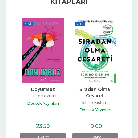
KITAPLARI
YENI
YENI
YENI
-%
11
Yol
Doyumsuz
Sıradan Olma 
Ail
Cesareti
k
Callie Kazumi
D
Ichiro Kishimi
ları
Destek Yayınları
Des
Destek Yayınları
23
,50
19
,60
Tükendi
Tükendi