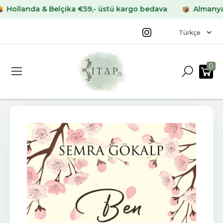
landa & Belçika €59,- üstü kargo bedava
Almanya & Fr
0