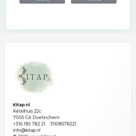
Kitap.nl
Ketelhuis 22c
7005 CA Doetinchem
+316 185 782 21
31618578221
info@kitap.nl