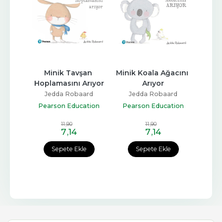
Var!
Minik Tavşan 
Minik Koala Ağacını 
Pof
Hoplamasını Arıyor
Arıyor
ip
Jedda Robaard
Jedda Robaard
ation
Pear
Pearson Education
Pearson Education
Yayıncılık
Yayıncılık
11
,90
11
,90
7
,14
7
,14
e
Sepete Ekle
Sepete Ekle