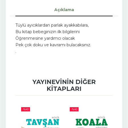
Açıklama
Tüylü ayıcıklardan parlak ayakkabılara,
Bu kitap bebeginizin ilk bilgilerini
Öğrenmesine yardımcı olacak
Pek çok doku ve kavramı bulacaksınız.
.
YAYINEVININ DIĞER
KITAPLARI
-%
40
-%
40
-%
40