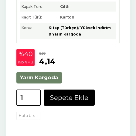
Kapak Türü:
Ciltli
Kağıt Türü:
Karton
Konu:
Kitap (Türkçe)
/
Yüksek Indirim
& Yarın Kargoda
%40
6
,90
4
,14
INDIRIMLI
Yarın Kargoda
Sepete Ekle
Hata bildir