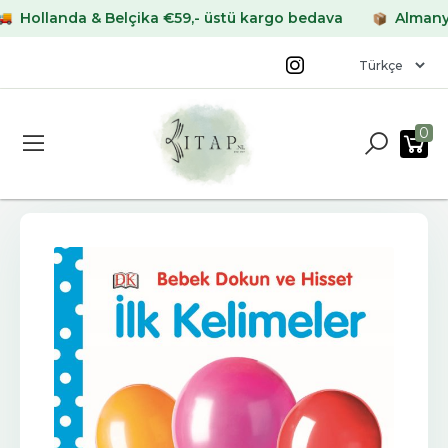
ollanda & Belçika €59,- üstü kargo bedava
Almanya & 
0