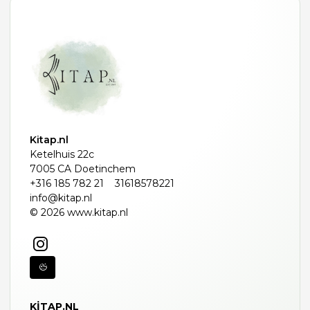
Kitap.nl
Ketelhuis 22c
7005 CA Doetinchem
+316 185 782 21
31618578221
info@kitap.nl
© 2026 www.kitap.nl
KITAP.NL