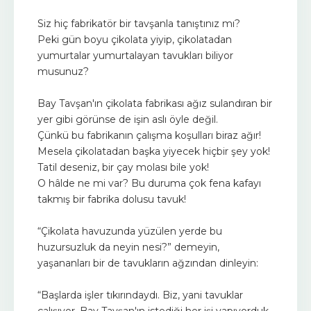
Siz hiç fabrikatör bir tavşanla tanıştınız mı?
Peki gün boyu çikolata yiyip, çikolatadan
yumurtalar yumurtalayan tavukları biliyor
musunuz?
Bay Tavşan'ın çikolata fabrikası ağız sulandıran bir
yer gibi görünse de işin aslı öyle değil.
Çünkü bu fabrikanın çalışma koşulları biraz ağır!
Mesela çikolatadan başka yiyecek hiçbir şey yok!
Tatil deseniz, bir çay molası bile yok!
O hâlde ne mi var? Bu duruma çok fena kafayı
takmış bir fabrika dolusu tavuk!
“Çikolata havuzunda yüzülen yerde bu
huzursuzluk da neyin nesi?” demeyin,
yaşananları bir de tavukların ağzından dinleyin:
“Başlarda işler tıkırındaydı. Biz, yani tavuklar