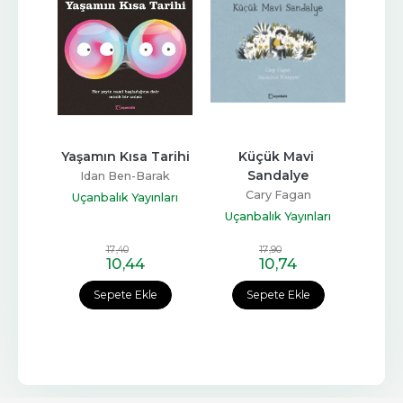
ma - 
Yaşamın Kısa Tarihi
Küçük Mavi 
Yüz
Dolu 
Sandalye
Idan Ben-Barak
S
Cary Fagan
Uçanbalık Yayınları
Uçan
rak
Uçanbalık Yayınları
nları
17
,40
17
,90
10
,44
10
,74
e
Sepete Ekle
Sepete Ekle