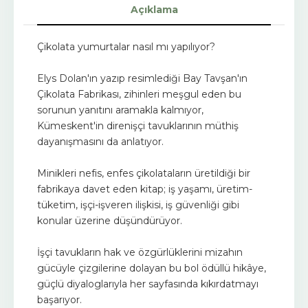
Açıklama
Çikolata yumurtalar nasıl mı yapılıyor?
Elys Dolan'ın yazıp resimlediği Bay Tavşan'ın
Çikolata Fabrikası, zihinleri meşgul eden bu
sorunun yanıtını aramakla kalmıyor,
Kümeskent'in direnişçi tavuklarının müthiş
dayanışmasını da anlatıyor.
Minikleri nefis, enfes çikolataların üretildiği bir
fabrikaya davet eden kitap; iş yaşamı, üretim-
tüketim, işçi-işveren ilişkisi, iş güvenliği gibi
konular üzerine düşündürüyor.
İşçi tavukların hak ve özgürlüklerini mizahın
gücüyle çizgilerine dolayan bu bol ödüllü hikâye,
güçlü diyaloglarıyla her sayfasında kıkırdatmayı
başarıyor.