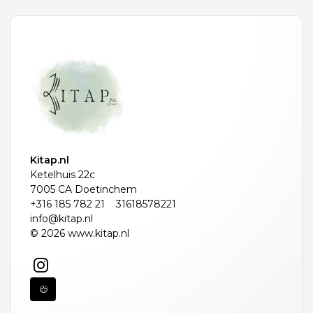
Kitap.nl
Ketelhuis 22c
7005 CA Doetinchem
+316 185 782 21
31618578221
info@kitap.nl
© 2026 www.kitap.nl