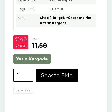
Kapak Türü:
Karton Kapak
Kağıt Türü:
1. Hamur
Konu:
Kitap (Türkçe)
/
Yüksek Indirim
& Yarın Kargoda
%40
19
,30
11
,58
INDIRIMLI
Yarın Kargoda
Sepete Ekle
Hata bildir