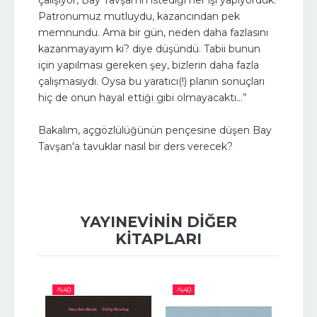
çalışıyor, Bay Tavşan'ın istediği her işi yapıyorduk.
Patronumuz mutluydu, kazancından pek
memnundu. Ama bir gün, neden daha fazlasını
kazanmayayım ki? diye düşündü. Tabii bunun
için yapılması gereken şey, bizlerin daha fazla
çalışmasıydı. Oysa bu yaratıcı(!) planın sonuçları
hiç de onun hayal ettiği gibi olmayacaktı...”
Bakalım, açgözlülüğünün pençesine düşen Bay
Tavşan'a tavuklar nasıl bir ders verecek?
YAYINEVININ DIĞER
KITAPLARI
-%
40
-%
40
-%
40