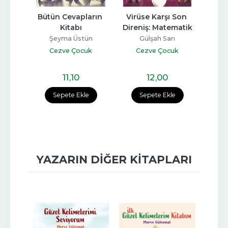
rihi
Bütün Cevapların 
Virüse Karşı Son 
Bir
Kitabı
Direniş: Matematik
r
Şeyma Üstün
Gülşah Sarı
S
uk
Cezve Çocuk
Cezve Çocuk
C
11
,10
12
,00
e
Sepete Ekle
Sepete Ekle
YAZARIN DIĞER KITAPLARI