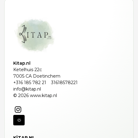
Kitap.nl
Ketelhuis 22c
7005 CA Doetinchem
+316 185 782 21
31618578221
info@kitap.nl
© 2026 www.kitap.nl
KITAP.NL