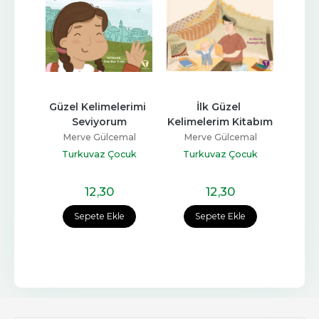
Güzel Kelimelerimi 
İlk Güzel 
Canav
Hz. 
Seviyorum
Kelimelerim Kitabım
- O 
Merve Gülcemal
Merve Gülcemal
Me
mal
Turkuvaz Çocuk
Turkuvaz Çocuk
C
eni
12
,30
12
,30
e
Sepete Ekle
Sepete Ekle