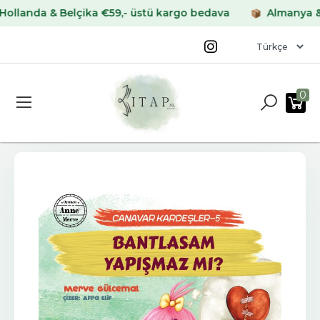
nda & Belçika €59,- üstü kargo bedava
Almanya & Fran
0