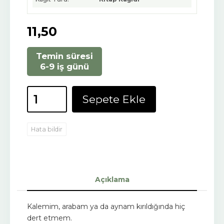
11
,50
Temin süresi
6-9 iş günü
Sepete Ekle
Hata bildir
Açıklama
Kalemim, arabam ya da aynam kırıldığında hiç
dert etmem.