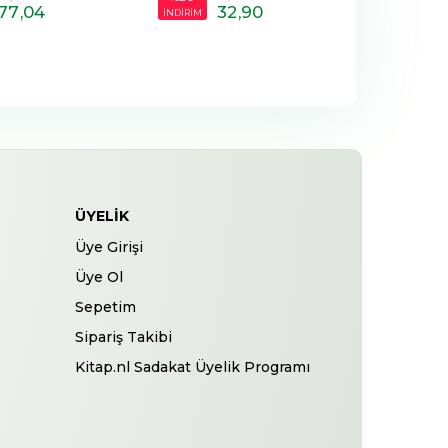
32
,90
30
,00
58
,
ÜYELIK
Üye Girişi
Üye Ol
Sepetim
Sipariş Takibi
Kitap.nl Sadakat Üyelik Programı