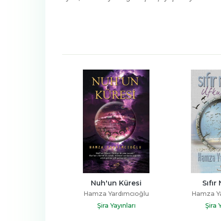
un Küresi
Sıfır Noktası
Sır 
Yardımcıoğlu
Hamza Yardımcıoğlu
Alin
 Yayınları
Şira Yayınları
Şira 