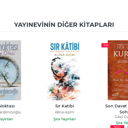
YAYINEVININ DIĞER KITAPLARI
-%
10
-%
20
Katibi
Son Davet Kur'an İle 
Şifacı 
Sohbet
a Azim
Emine Aktu
Gazi Özdemir
Yayınları
Şira Ya
Şira Yayınları
85
,60
%10
%20