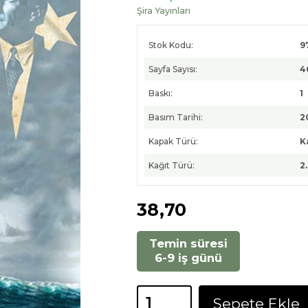
Şira Yayınları
Stok Kodu:
9
Sayfa Sayısı:
4
Baskı:
1
Basım Tarihi:
2
Kapak Türü:
K
Kağıt Türü:
2
38
,70
Temin süresi
6-9 iş günü
Sepete Ekle