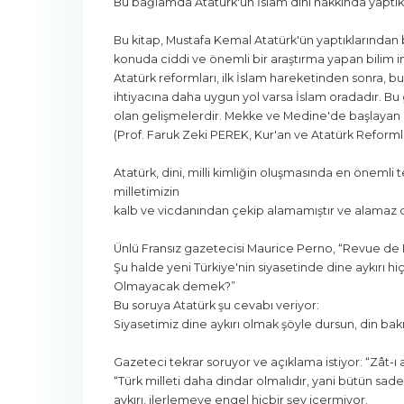
Bu bağlamda Atatürk'ün İslam dini hakkında yaptıklar
Bu kitap, Mustafa Kemal Atatürk'ün yaptıklarından ba
konuda ciddi ve önemli bir araştırma yapan bilim i
Atatürk reformları, ilk İslam hareketinden sonra, b
ihtiyacına daha uygun yol varsa İslam oradadır. Bu
olan gelişmelerdir. Mekke ve Medine'de başlayan İ
(Prof. Faruk Zeki PEREK, Kur'an ve Atatürk Reformları
Atatürk, dini, milli kimliğin oluşmasında en önemli te
milletimizin
kalb ve vicdanından çekip alamamıştır ve alamaz da
Ünlü Fransız gazetecisi Maurice Perno, “Revue de 
Şu halde yeni Türkiye'nin siyasetinde dine aykırı h
Olmayacak demek?”
Bu soruya Atatürk şu cevabı veriyor:
Siyasetimiz dine aykırı olmak şöyle dursun, din bak
Gazeteci tekrar soruyor ve açıklama istiyor: “Zât-ı 
“Türk milleti daha dindar olmalıdır, yani bütün sade
aykırı, ilerlemeye engel hiçbir şey içermiyor.