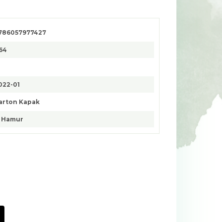
786057977427
64
022-01
arton Kapak
. Hamur