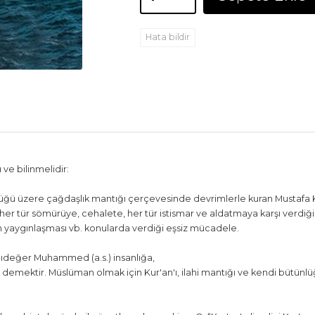
Hata bildir
 ve bilinmelidir:
ünlüğü üzere çağdaşlık mantığı çerçevesinde devrimlerle kuran Mustafa
her tür sömürüye, cehalete, her tür istismar ve aldatmaya karşı verdiğ
 yaygınlaşması vb. konularda verdiği eşsiz mücadele.
Saygıdeğer Muhammed (a.s.) insanlığa,
AN demektir. Müslüman olmak için Kur'an'ı, ilahi mantığı ve kendi büt