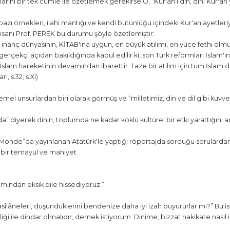
ını bir tek cümle ile özetlemek gerekirse O, “Kur'an'ı din, dini Kur'an y
zı örnekleri, ilahi mantığı ve kendi bütünlüğü içindeki Kur'an ayetleriy
nsanı Prof. PEREK bu durumu şöyle özetlemiştir:
u inanç dünyasının, KİTAB'ına uygun, en büyük atılımı, en yüce fethi olm
 gerçekçi açıdan bakıldığında kabul edilir ki, son Türk reformları İsla
slam hareketinin devamından ibarettir. Taze bir atılım için tüm İslam
, s.32; s.XI)
mel unsurlardan biri olarak görmüş ve “milletimiz, din ve dil gibi kuvvetli 
” diyerek dinin, toplumda ne kadar köklü kültürel bir etki yarattığını 
Monde”da yayınlanan Atatürk'le yaptığı röportajda sorduğu sorulardan 
içbir temayül ve mahiyet
ımından eksik bile hissediyoruz.”
asîlâneleri, düşündüklerini bendenize daha iyi izah buyururlar mı?” Bu i
liği ile dindar olmalıdır, demek istiyorum. Dinime, bizzat hakikate nası