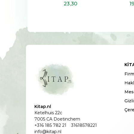
23
,30
19
,60
3
KIT
Firm
Hak
Mesa
Gizl
Kitap.nl
Çere
Ketelhuis 22c
7005 CA Doetinchem
+316 185 782 21
31618578221
info@kitap.nl