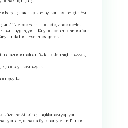
apmak'' için çalıştı.
le karşılaştırarak açıklamayı konu edinmiştir. Aynı
uştur...” “Nerede hakka, adalete, zinde devlet
m'ın ruhuna uygun, yeni dünyada benimsenmesi farz
 dünyasında benimsenmesi gerekir.”
iki fazilete maliktir. Bu faziletleri hiçbir kuvvet,
açıkça ortaya koymuştur.
biri şuydu:
stek üzerine Atatürk şu açıklamayı yapıyor:
l inanıyorsam, buna da öyle inanıyorum. Bilince