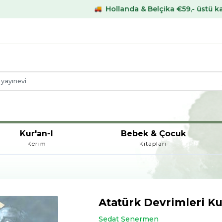
Hollanda & Belçika €59,- üstü kargo bedava
Kur'an-I
Bebek & Çocuk
Kerim
Kitapları
Atatürk Devrimleri Ku
Sedat Şenermen