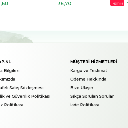
6
,70
77
,04
İNDİRİM
İNDİRİM
AP.NL
MÜŞTERI HIZMETLERI
a Bilgileri
Kargo ve Teslimat
kımızda
Ödeme Hakkında
feli Satış Sözleşmesi
Bize Ulaşın
ilik ve Güvenlik Politikası
Sıkça Sorulan Sorular
z Politikası
İade Politikası