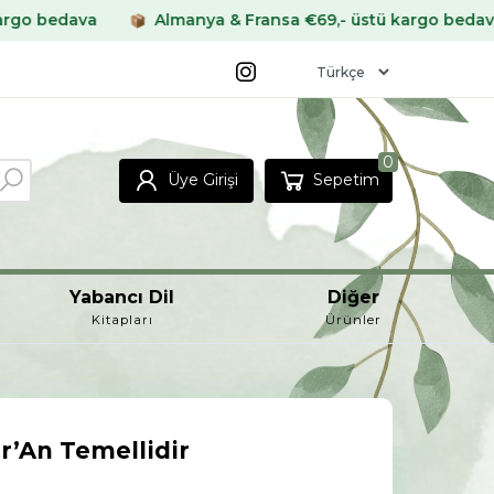
Almanya & Fransa €69,- üstü kargo bedava
Diğer A
0
Üye Girişi
Sepetim
Yabancı Dil
Diğer
Kitapları
Ürünler
r’An Temellidir