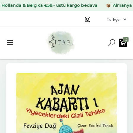
anda & Belçika €59,- üstü kargo bedava
Almanya & Fra
0