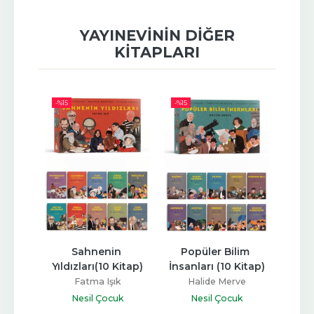
YAYINEVININ DIĞER
KITAPLARI
-%
15
-%
15
-%
15
n (4 
Sahnenin 
Popüler Bilim 
Bilgin
)
Yıldızları(10 Kitap)
İnsanları (10 Kitap)
Fatma Işık
Halide Merve
Tuğ
k
Nesil Çocuk
Nesil Çocuk