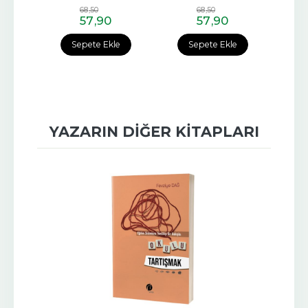
68
,50
68
,50
57
,90
57
,90
e
Sepete Ekle
Sepete Ekle
YAZARIN DIĞER KITAPLARI