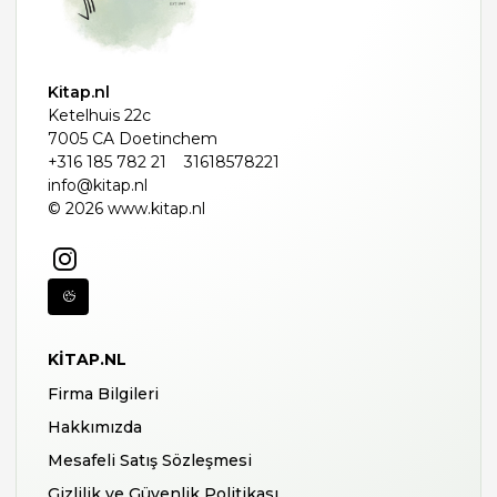
Kitap.nl
Ketelhuis 22c
7005 CA Doetinchem
+316 185 782 21
31618578221
info@kitap.nl
© 2026 www.kitap.nl
KITAP.NL
Firma Bilgileri
Hakkımızda
Mesafeli Satış Sözleşmesi
Gizlilik ve Güvenlik Politikası