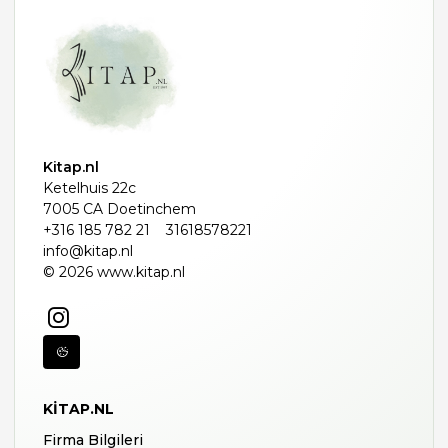
Kitap.nl
Ketelhuis 22c
7005 CA Doetinchem
+316 185 782 21
31618578221
info@kitap.nl
© 2026 www.kitap.nl
KITAP.NL
Firma Bilgileri