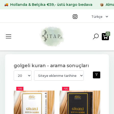
Hollanda & Belçika €59,- üstü kargo bedava
Almany
0
golgeli kuran - arama sonuçları
-%
16
-%
16