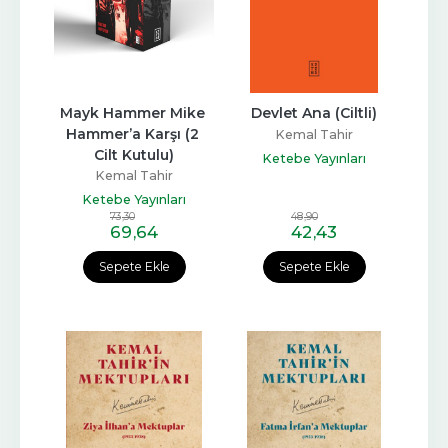
Mayk Hammer Mike 
Devlet Ana (Ciltli)
Hammer’a Karşı (2 
Kemal Tahir
Cilt Kutulu)
Ketebe Yayınları
Kemal Tahir
Ketebe Yayınları
73
,30
48
,90
69
,64
42
,43
Sepete Ekle
Sepete Ekle