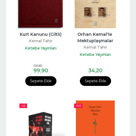
Kurt Kanunu (Ciltli)
Orhan Kemal'le 
Mektuplaşmalar
Kemal Tahir
Kemal Tahir
Ketebe Yayınları
Ketebe Yayınları
119
,80
99
,90
34
,20
Sepete Ekle
Sepete Ekle
-%
5
-%
13