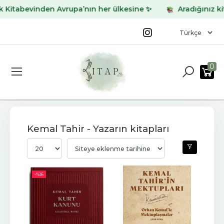
evinden Avrupa’nın her ülkesine ✨
Aradığınız kitabı bu
0
Kemal Tahir - Yazarın kitapları
-%
16