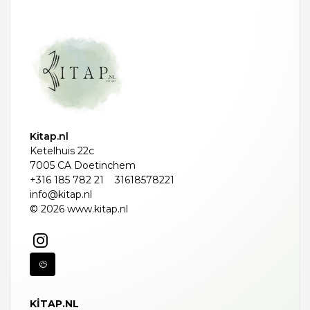
Kitap.nl
Ketelhuis 22c
7005 CA Doetinchem
+316 185 782 21
31618578221
info@kitap.nl
© 2026 www.kitap.nl
KITAP.NL