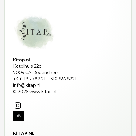
Kitap.nl
Ketelhuis 22c
7005 CA Doetinchem
+316 185 782 21
31618578221
info@kitap.nl
© 2026 www.kitap.nl
KITAP.NL