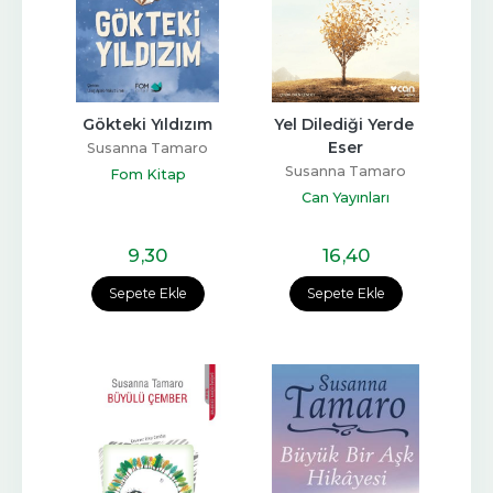
Gökteki Yıldızım
Yel Dilediği Yerde 
Eser
Susanna Tamaro
Susanna Tamaro
Fom Kitap
Can Yayınları
9
,30
16
,40
Sepete Ekle
Sepete Ekle