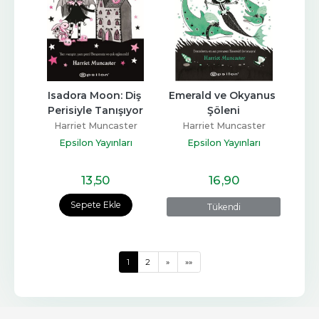
Isadora Moon: Diş 
Emerald ve Okyanus 
Perisiyle Tanışıyor
Şöleni
Harriet Muncaster
Harriet Muncaster
Epsilon Yayınları
Epsilon Yayınları
13
,50
16
,90
Sepete Ekle
Tükendi
1
2
»
»»