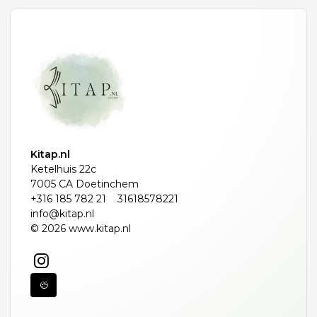
Kitap.nl
Ketelhuis 22c
7005 CA Doetinchem
+316 185 782 21
31618578221
info@kitap.nl
© 2026 www.kitap.nl