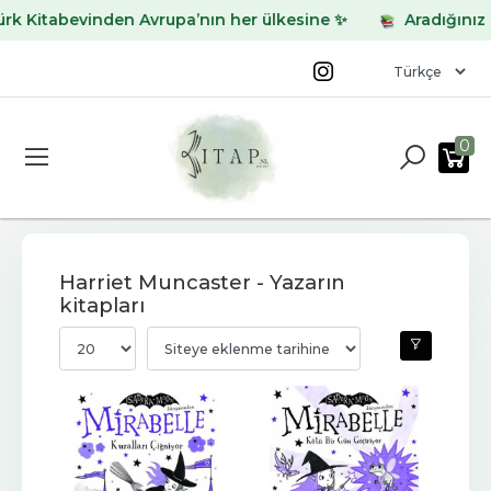
abevinden Avrupa’nın her ülkesine ✨
Aradığınız kitabı b
0
Harriet Muncaster - Yazarın
kitapları