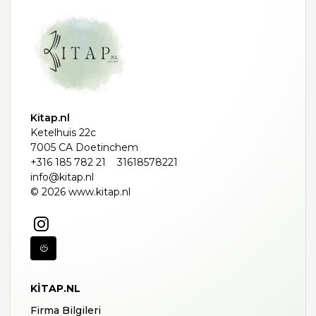
Kitap.nl
Ketelhuis 22c
7005 CA Doetinchem
+316 185 782 21
31618578221
info@kitap.nl
© 2026 www.kitap.nl
KITAP.NL
Firma Bilgileri