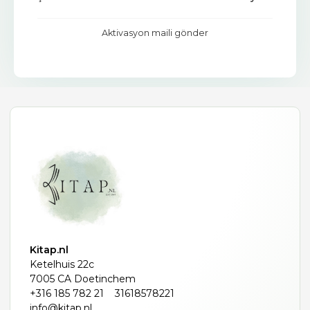
Aktivasyon maili gönder
Kitap.nl
Ketelhuis 22c
7005 CA Doetinchem
+316 185 782 21
31618578221
info@kitap.nl