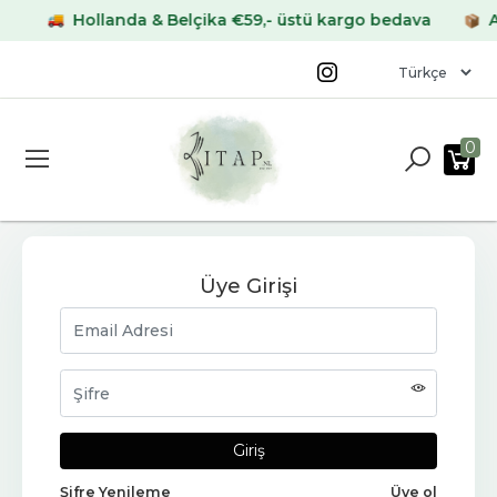
Hollanda & Belçika €59,- üstü kargo bedava
Alm
0
Üye Girişi
Şifre Yenileme
Üye ol