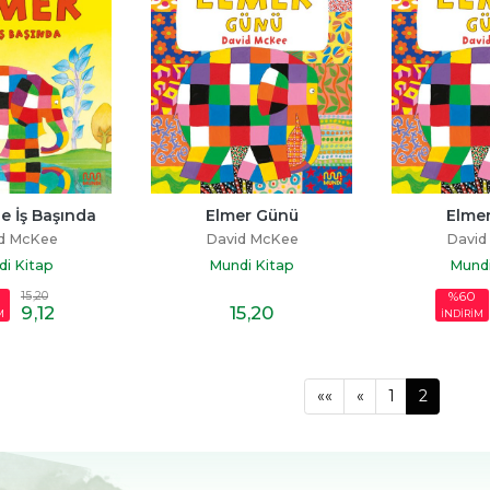
e İş Başında
Elmer Günü
Elme
d McKee
David McKee
David
i Kitap
Mundi Kitap
Mundi
15
,20
%60
9
,12
15
,20
M
İNDİRİM
««
«
1
2