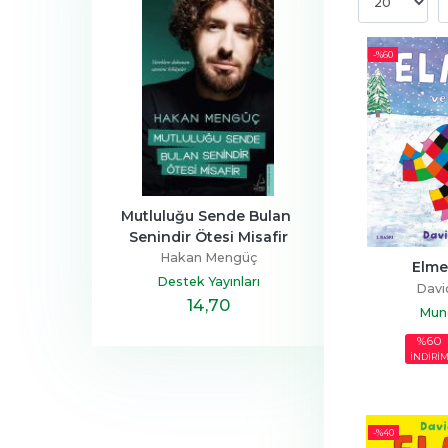
-%
60
a Ailesi
Mutluluğu Sende Bulan 
Henüz Her Şey 
Senindir Ötesi Misafir
Devrim
Zeus Kabad
Hakan Mengüç
tapçılık
Hayykita
Elme
Destek Yayınları
Davi
,40
14
,70
20
,10
Mund
%60
İNDİRİ
-%
40