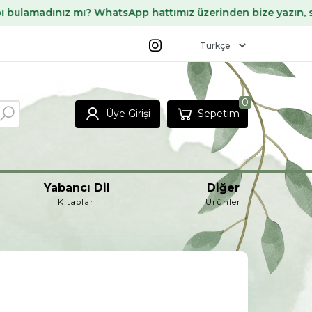
ız mı? WhatsApp hattımız üzerinden bize yazın, sizin için te
0
Üye Girişi
Sepetim
Yabancı Dil
Diğer
Kitapları
Ürünler