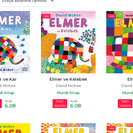
-%
60
-%
60
Bitmedi
Beni Neden Sevmedin 
Senden Bir Tane D
Anne
Yok
ayı
Esra Ezmeci
Miraç Çağrı Akta
p
r ve Kar
Elmer ve Kelebek
El
Destek Yayınları
İndigo Kitap
d McKee
David McKee
David
19
,60
16
,10
i Kitap
Mundi Kitap
Mundi
15
,20
15
,20
%60
%60
6
,08
6
,08
M
İNDİRİM
İNDİRİM
-%
60