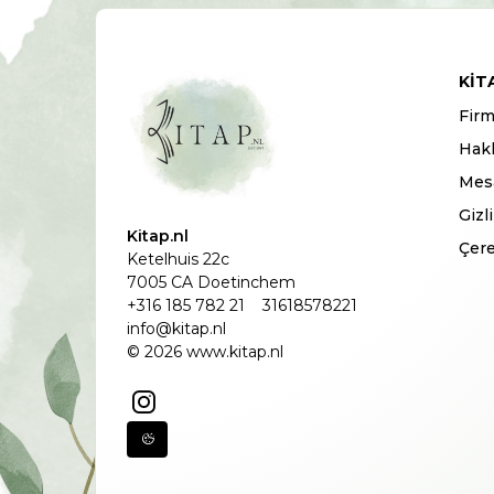
KIT
Firm
Hak
Mesa
Gizl
Kitap.nl
Çere
Ketelhuis 22c
7005 CA Doetinchem
+316 185 782 21
31618578221
info@kitap.nl
© 2026 www.kitap.nl