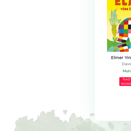
Elmer Yin
Davi
Mund
%40
İNDİRİ