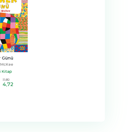
r Günü
 McKee
 Kitap
11
,80
4
,72